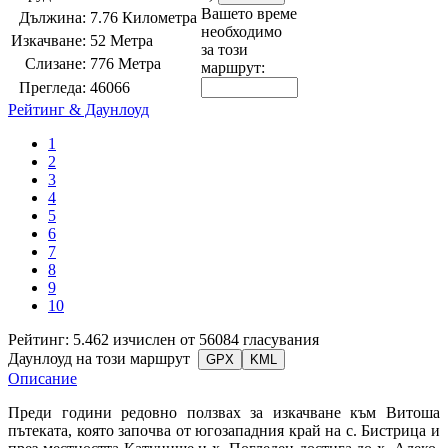
Вашето време
Дължина:
7.76 Километра
необходимо
Изкачване:
52 Метра
за този
Слизане:
776 Метра
маршрут:
Прегледа:
46066
Рейтинг & Даунлоуд
1
2
3
4
5
6
7
8
9
10
Рейтинг: 5.462 изчислен от 56084 гласувания
Даунлоуд на този маршрут
GPX
KML
Описание
Преди години редовно ползвах за изкачване към Витоша
пътеката, която започва от югозападния край на с. Бистрица и