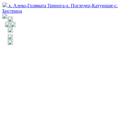
х. Алеко-Голямата Тринога-х. Погледец-Катунище-с.
Бистрица