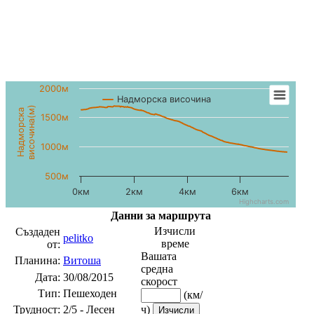
2000м
Надморска височина
височина(м)
Надморска
1500м
1000м
500м
0км
2км
4км
6км
Highcharts.com
Данни за маршрута
Изчисли
Създаден
pelitko
време
от:
Вашата
Планина:
Витоша
средна
Дата:
30/08/2015
скорост
Тип:
Пешеходен
(км/
Трудност:
2/5 - Лесен
ч)