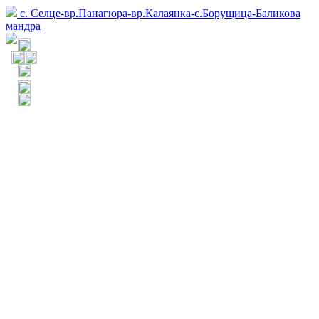
с. Селце-вр.Панагюра-вр.Калаянка-с.Борущица-Баликова
мандра