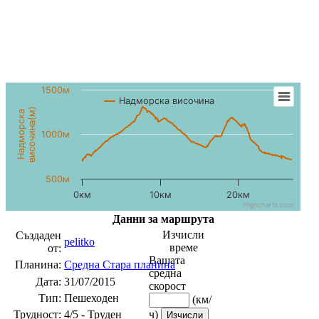
1500м
Надморска височина
височина(м)
Надморска
1000м
500м
0км
10км
20км
Highcharts.com
Данни за маршрута
Изчисли
Създаден
pelitko
време
от:
Вашата
Планина:
Средна Стара планина
средна
Дата:
31/07/2015
скорост
Тип:
Пешеходен
(км/
Трудност:
4/5 - Труден
ч)