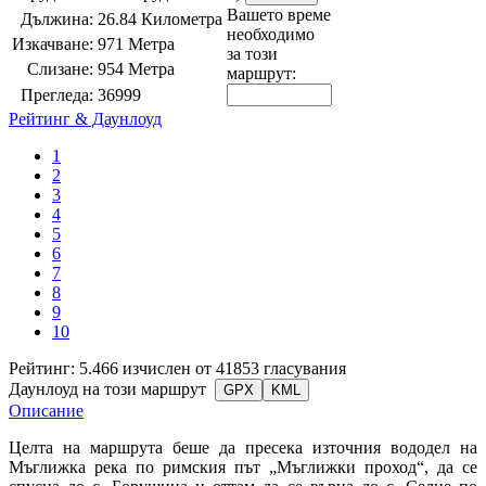
Вашето време
Дължина:
26.84 Километра
необходимо
Изкачване:
971 Метра
за този
Слизане:
954 Метра
маршрут:
Прегледа:
36999
Рейтинг & Даунлоуд
1
2
3
4
5
6
7
8
9
10
Рейтинг: 5.466 изчислен от 41853 гласувания
Даунлоуд на този маршрут
GPX
KML
Описание
Целта на маршрута беше да пресека източния вододел на
Мъглижка река по римския път „Мъглижки проход“, да се