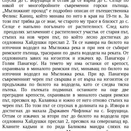
спусна до с. Борущица и оттам да се върна до с. Селце по
някой от многобройните съвременни горски пътища.
„Мъглижкият проход“ е подробно описан от пътешественика
Феликс Каниц, който минава по него в края на 19-ти в. За
този път трябва да се знае, че старото му трасе в близост до с.
Селце е напълно погълнато от растителност. След като
преодолях затлаченият с растителност участък от стария път,
стъпих на нов черен път, по който лесно достигнах до
седловина Хайдушки преслап 2. Тя се намира на билото на
източния вододел на Мъглижка река и при нея се събират
римските пътища, трасирани по двата вододела на реката. От
седловината завих на югоизток и изкачих вр. Панагюра /
Голям Панагюр/. На темето му има останки от крепост,
охранявала в миналото римския път, минаващ по билото на
източния вододел на Мъглижка река. При вр. Панагюра
съвременният черен път свършва и от върха на югоизток се
продължава по билото на вододела, като се следва тясна
пътека. По пътеката подминах останките на още две
преградни крепости, охранявали в миналото същия римски
път, пресякох вр. Калаянка и южно от него отново стъпих на
черен път. По този път се спуснах в долината на р. Извора и
достигнах до махала Държавен /Чифлика/ на с. Борущица.
Оттам се изкачих за втори път до билото на вододела при
седловина Хайдушки преслап 2, пресякох на северозапад вр.
Кланите кадъни и по рида Баликова мандра слязох на