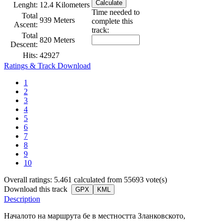
Lenght:
12.4 Kilometers
Time needed to
Total
939 Meters
complete this
Ascent:
track:
Total
820 Meters
Descent:
Hits:
42927
Ratings & Track Download
1
2
3
4
5
6
7
8
9
10
Overall ratings: 5.461 calculated from 55693 vote(s)
Download this track
GPX
KML
Description
Началото на маршрута бе в местността Зланковското,