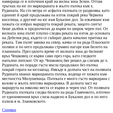
намираща се в източния край на вилна зона Зелин. Оттам
тръгнах на юг по маркираната в жълто пътека към х.
Рудината. На сто метра от асфалта пътеката се раздвоява, като
единият й край продължава на изток покрай река Червена
киселица, а другият на юг към Букалин дол. За изкачване към
хижата си избрах маршрута покрай реката, защото снегът
беше дълбок и предпочитах да вървя по широк черен път. От
вилната зона пътят плътно следва реката на изток до основата
на Дебелия рид, където се събират двата начални притока на
реката. Там пътят завива на север, качва се на рида Пльоските
поляни и по него продължава стръмно нагоре към билото на
планината. През цялото време от вилната зона до билният
връх Чешковец се върви само през гора, като гледките
напълни липсват. От вр. Чешковец бях решил да слизам до х.
Рудината, но поради гъста мъгла продължих без пътека
покрай гората на югозапад. Някъде в долната част на поляната
Рудината хванах маркираната пътека, водеща от хижата към
местността Милушевица. Пътеката е много гъсто маркирана с
колове и жълта лентова маркировка. В долната част на
маршрута на няколко места се върви и черен път. От поляната
Рудината пътеката следва билото на рида Главчовото, източно
от едноименния връх слиза надясно в Букалин дол и по него
излиза в м. Зланковското.
Снимки