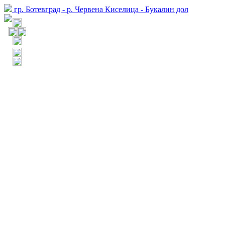
гр. Ботевград - р. Червена Киселица - Букалин дол