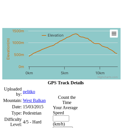
1500m
Elevation
Elevation(m)
1000m
500m
0m
0km
5km
10km
Highcharts.com
GPS Track Details
Uploaded
pelitko
by:
Count the
Mountain:
West Balkan
Time
Date:
15/03/2015
Your Average
Speed
Type:
Pedestrian
Difficulty
4/5 - Hard
(km/h)
Level: