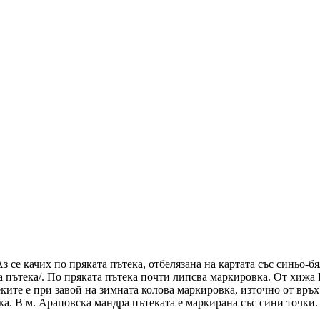
 се качих по пряката пътека, отбелязана на картата със синьо-б
 пътека/. По пряката пътека почти липсва маркировка. От хижа 
еките е при завой на зимната колова маркировка, източно от връ
ка. В м. Араповска мандра пътеката е маркирана със сини точки