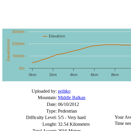
3000m
Elevation
Elevation(m)
2000m
1000m
0m
0km
2km
4km
6km
8km
Uploaded by:
pelitko
Mountain:
Middle Balkan
Date:
06/10/2012
Type:
Pedestrian
Your Av
Difficulty Level:
5/5 - Very hard
Time nee
Lenght:
32.54 Kilometers
Total Ascent:
2016 Meters