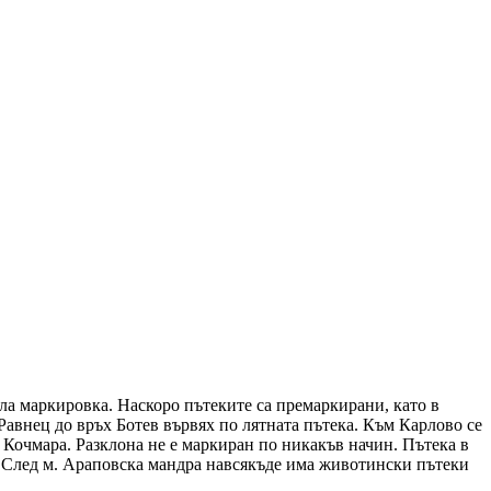
яла маркировка. Наскоро пътеките са премаркирани, като в
Равнец до връх Ботев вървях по лятната пътека. Към Карлово се
х Кочмара. Разклона не е маркиран по никакъв начин. Пътека в
. След м. Араповска мандра навсякъде има животински пътеки