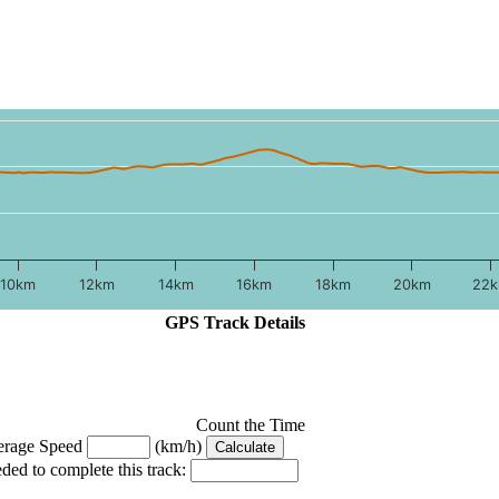
10km
12km
14km
16km
18km
20km
22
GPS Track Details
Count the Time
erage Speed
(km/h)
ded to complete this track: