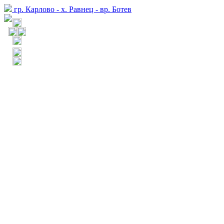
гр. Карлово - х. Равнец - вр. Ботев