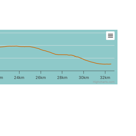
km
24km
26km
28km
30km
32km
Highcharts.com