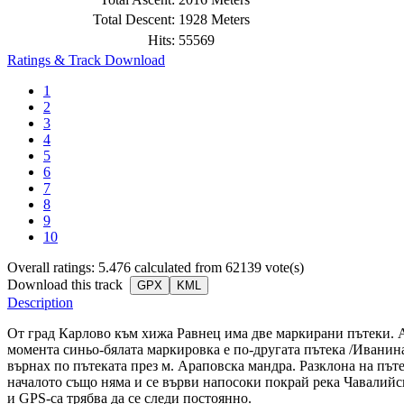
Total Descent:
1928 Meters
Hits:
55569
Ratings & Track Download
1
2
3
4
5
6
7
8
9
10
Overall ratings: 5.476 calculated from 62139 vote(s)
Download this track
GPX
KML
Description
От град Карлово към хижа Равнец има две маркирани пътеки. Аз
момента синьо-бялата маркировка е по-другата пътека /Иванина
върнах по пътеката през м. Араповска мандра. Разклона на път
началото също няма и се върви напосоки покрай река Чавалийс
и GPS-са трябва да се следи постоянно.