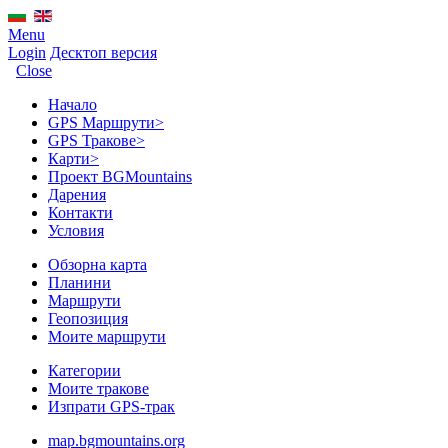
Menu
Login
Десктоп версия
Close
Начало
GPS Mаршрути
>
GPS Тракове
>
Карти
>
Проект BGMountains
Дарения
Контакти
Условия
Обзорна карта
Планини
Маршрути
Геопозиция
Моите маршрути
Категории
Моите тракове
Изпрати GPS-трак
map.bgmountains.org