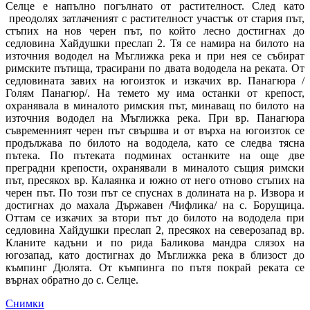
Селце е напълно погълнато от растителност. След като
преодолях затлаченият с растителност участък от стария път,
стъпих на нов черен път, по който лесно достигнах до
седловина Хайдушки преслап 2. Тя се намира на билото на
източния вододел на Мъглижка река и при нея се събират
римските пътища, трасирани по двата вододела на реката. От
седловината завих на югоизток и изкачих вр. Панагюра /
Голям Панагюр/. На темето му има останки от крепост,
охранявала в миналото римския път, минаващ по билото на
източния вододел на Мъглижка река. При вр. Панагюра
съвременният черен път свършва и от върха на югоизток се
продължава по билото на вододела, като се следва тясна
пътека. По пътеката подминах останките на още две
преградни крепости, охранявали в миналото същия римски
път, пресякох вр. Калаянка и южно от него отново стъпих на
черен път. По този път се спуснах в долината на р. Извора и
достигнах до махала Държавен /Чифлика/ на с. Борущица.
Оттам се изкачих за втори път до билото на вододела при
седловина Хайдушки преслап 2, пресякох на северозапад вр.
Кланите кадъни и по рида Баликова мандра слязох на
югозапад, като достигнах до Мъглижка река в близост до
къмпинг Дюлята. От къмпинга по пътя покрай реката се
върнах обратно до с. Селце.
Снимки