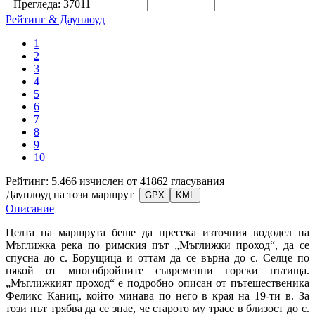
Прегледа:
37011
Рейтинг & Даунлоуд
1
2
3
4
5
6
7
8
9
10
Рейтинг: 5.466 изчислен от 41862 гласувания
Даунлоуд на този маршрут
GPX
KML
Описание
Целта на маршрута беше да пресека източния вододел на
Мъглижка река по римския път „Мъглижки проход“, да се
спусна до с. Борущица и оттам да се върна до с. Селце по
някой от многобройните съвременни горски пътища.
„Мъглижкият проход“ е подробно описан от пътешественика
Феликс Каниц, който минава по него в края на 19-ти в. За
този път трябва да се знае, че старото му трасе в близост до с.