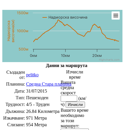
1500м
Надморска височина
височина(м)
Надморска
1000м
500м
0км
10км
20км
Highcharts.com
Данни за маршрута
Изчисли
Създаден
pelitko
време
от:
Вашата
Планина:
Средна Стара планина
средна
Дата:
31/07/2015
скорост
Тип:
Пешеходен
(км/
Трудност:
4/5 - Труден
ч)
Вашето време
Дължина:
26.84 Километра
необходимо
Изкачване:
971 Метра
за този
Слизане:
954 Метра
маршрут: