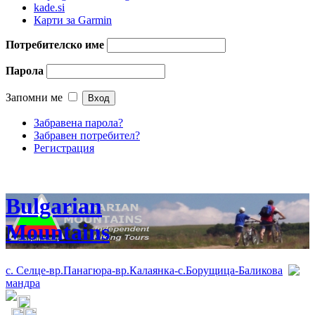
kade.si
Карти за Garmin
Потребителско име
Парола
Запомни ме
Забравена парола?
Забравен потребител?
Регистрация
Bulgarian
Mountains
с. Селце-вр.Панагюра-вр.Калаянка-с.Борущица-Баликова
мандра