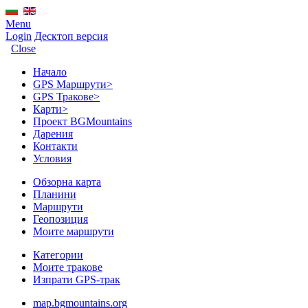
Menu
Login
Десктоп версия
Close
Начало
GPS Mаршрути
>
GPS Тракове
>
Карти
>
Проект BGMountains
Дарения
Контакти
Условия
Обзорна карта
Планини
Маршрути
Геопозиция
Моите маршрути
Категории
Моите тракове
Изпрати GPS-трак
map.bgmountains.org