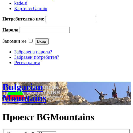
kade.si
Карти за Garmin
Потребителско име
Парола
Запомни ме
Забравена парола?
Забравен потребител?
Регистрация
Bulgarian
Mountains
Проект BGMountains