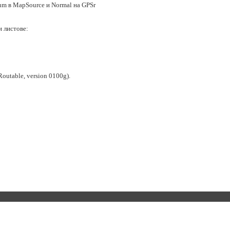
m в MapSource и Normal на GPSr
 листове:
utable, version 0100g).