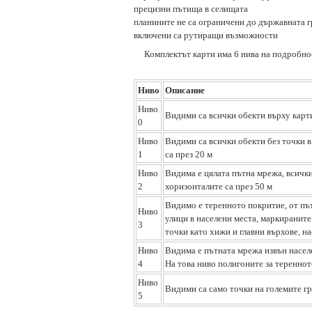
прецизни пътища в селищата
планините не са ограничени до държавната г
включени са рутиращи възможности
Комплектът карти има 6 нива на подробно
Ниво
Описание
Ниво
Видими са всички обекти върху карти
0
Ниво
Видими са всички обекти без точки в 
1
са през 20 м
Ниво
Видима е цялата пътна мрежа, всички
2
хоризонталите са през 50 м
Видимо е теренното покритие, от пъ
Ниво
улици в населени места, маркиранит
3
точки като хижи и главни върхове, н
Ниво
Видима е пътната мрежа извън населе
4
На това ниво полигоните за теренно
Ниво
Видими са само точки на големите гр
5