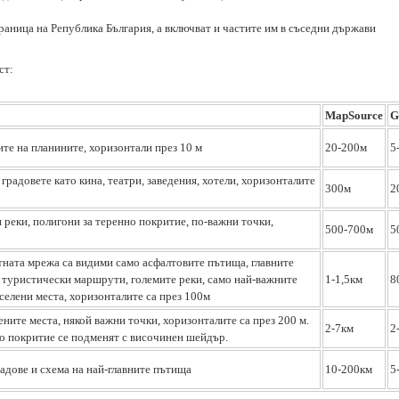
раница на Република България, а включват и частите им в съседни държави
ст:
MapSource
G
те на планините, хоризонтали през 10 м
20-200м
5
градовете като кина, театри, заведения, хотели, хоризонталите
300м
2
 реки, полигони за теренно покритие, по-важни точки,
500-700м
5
тната мрежа са видими само асфалтовите пътища, главните
е туристически маршрути, големите реки, само най-важните
1-1,5км
8
аселени места, хоризонталите са през 100м
ните места, някой важни точки, хоризонталите са през 200 м.
2-7км
2
то покритие се подменят с височинен шейдър.
адове и схема на най-главните пътища
10-200км
5