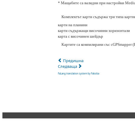
* Мащабите са валидни при настройки Mediu
Комплектът карти съдържа три типа картни
карти на планини
карти съдържащи височинни хоризонтали
карта с височинен шейдър
Картите са компилирани със cGPSmapper (Ro
Предишна
Следваща
FaLang translation system by Faboba