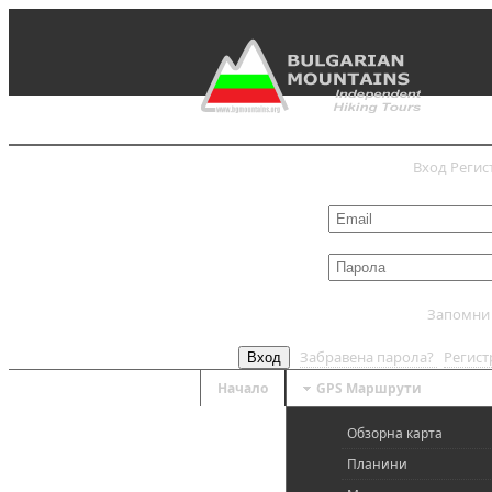
Вход
Регис
Запомни
Забравена парола?
Регис
Вход
Начало
GPS Mаршрути
Обзорна карта
Планини