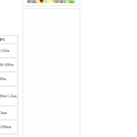
PS
-120м
00-300м
00м
00м-1.2км
-3км
-200км