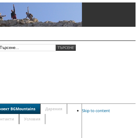
роект BGMountains
Дарения
Skip to content
онтакти
Условия