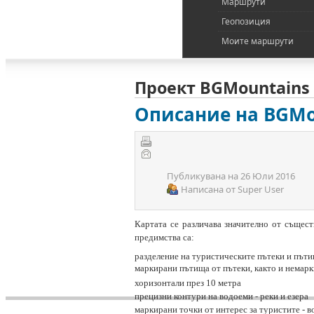
Маршрути
Геопозиция
Моите маршрути
Проект BGMountains
Описание на BGMo
Публикувана на
26 Юли 2016
Написана от
Super User
Картата се различава значително от същес
предимства са:
разделение на туристическите пътеки и пътищ
маркирани пътища от пътеки, както и немарк
хоризонтали през 10 метра
прецизни контури на водоеми - реки и езера
маркирани точки от интерес за туристите - в