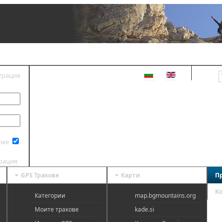
трация
ВХОД
 ме
трация
GPS Тракове
Карти
П
К
Категории
map.bgmountains.org
Моите тракове
kade.si