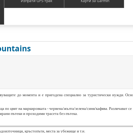
Изпрати GPS-трак
Карти за Garmin
untains
твуващите до момента и е пригодена специално за туристически нужди. Осн
а по цвят на маркировката - червена/жълта/зелена/синя/кафява. Различават се
ирани пътеки и проходими трасета без пътека.
одоизточници, кръстопъти, места за убежище и т.н.