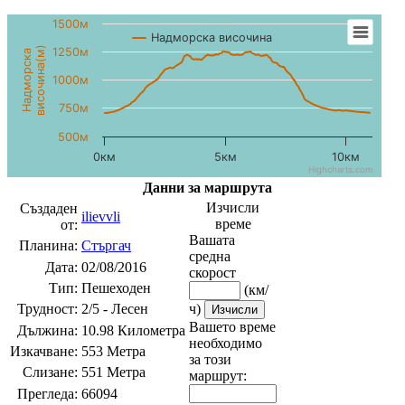
1500м
Надморска височина
височина(м)
1250м
Надморска
1000м
750м
500м
0км
5км
10км
Highcharts.com
Данни за маршрута
Изчисли
Създаден
ilievvli
време
от:
Вашата
Планина:
Стъргач
средна
Дата:
02/08/2016
скорост
Тип:
Пешеходен
(км/
Трудност:
2/5 - Лесен
ч)
Вашето време
Дължина:
10.98 Километра
необходимо
Изкачване:
553 Метра
за този
Слизане:
551 Метра
маршрут:
Прегледа:
66094