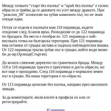
Между точките "старт без пътека" и "край без пътека" е силно
обрасло и трябва да се движите по усет между драките. При
"разклон_06" излязохме на хубав камионен път, но не знам
откъде идва.
Оттук се отделя и пътеката към 119 пирамида, където
отидохме след Асанов връх. Разходихме се до 122 пирамида
по браздата. На места е пообрасло. 121 пирамида е най-
високата точка на българска територия. При 121 пирамида
има останки от гръцка застава и паднала наблюдателна вишка.
От 122 пирамида тръгва хубав път в гръцко, който води може-
би до вр.Орлица(Стъргач).
До колата слязохме директно по граничната бразда. Между
119 и 116 пирамиди трасето е пресечено и доста обрасло, но
все още е проходимо. След 116 пирамида е нормален земен
път в гръцко. На наша територия е по-обрасло.
От 113 пирамида цепихме без пътека, направо през окосените
ливади.
За да коментирате, моля влезте в профила си или се
регистрирайте.
JComments