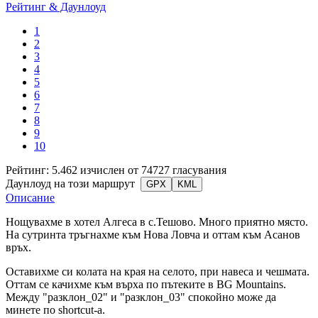
Рейтинг & Даунлоуд
1
2
3
4
5
6
7
8
9
10
Рейтинг: 5.462 изчислен от 74727 гласувания
Даунлоуд на този маршрут
GPX
KML
Описание
Нощувахме в хотел Алгеса в с.Тешово. Много приятно място.
На сутринта тръгнахме към Нова Ловча и оттам към Асанов
връх.
Оставихме си колата на края на селото, при навеса и чешмата.
Оттам се качихме към върха по пътеките в BG Mountains.
Между "разклон_02" и "разклон_03" спокойно може да
минете по shortcut-a.