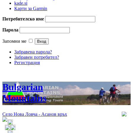
kade.si
Карти за Garmin
Потребителско име
Парола
Запомни ме
Забравена парола?
Забравен потребител?
Регистрация
Bulgarian
Mountains
Село Нова Ловча - Асанов връх