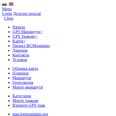
Menu
Login
Десктоп версия
Close
Начало
GPS Mаршрути
>
GPS Тракове
>
Карти
>
Проект BGMountains
Дарения
Контакти
Условия
Обзорна карта
Планини
Маршрути
Геопозиция
Моите маршрути
Категории
Моите тракове
Изпрати GPS-трак
map.bgmountains.org