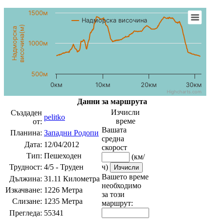
1500м
Надморска височина
височина(м)
Надморска
1000м
500м
0км
10км
20км
30км
Highcharts.com
Данни за маршрута
Изчисли
Създаден
pelitko
време
от:
Вашата
Планина:
Западни Родопи
средна
Дата:
12/04/2012
скорост
Тип:
Пешеходен
(км/
Трудност:
4/5 - Труден
ч)
Вашето време
Дължина:
31.11 Километра
необходимо
Изкачване:
1226 Метра
за този
Слизане:
1235 Метра
маршрут:
Прегледа:
55341