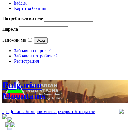
kade.si
Карти за Garmin
Потребителско име
Парола
Запомни ме
Забравена парола?
Забравен потребител?
Регистрация
Bulgarian
Mountains
гр. Девин - Кемеров мост - резерват Кастракли