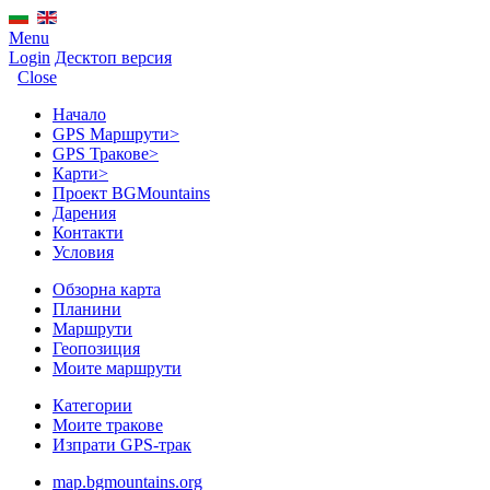
Menu
Login
Десктоп версия
Close
Начало
GPS Mаршрути
>
GPS Тракове
>
Карти
>
Проект BGMountains
Дарения
Контакти
Условия
Обзорна карта
Планини
Маршрути
Геопозиция
Моите маршрути
Категории
Моите тракове
Изпрати GPS-трак
map.bgmountains.org