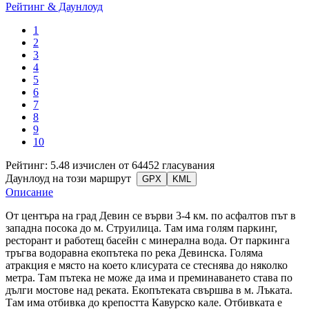
Рейтинг & Даунлоуд
1
2
3
4
5
6
7
8
9
10
Рейтинг: 5.48 изчислен от 64452 гласувания
Даунлоуд на този маршрут
GPX
KML
Описание
От центъра на град Девин се върви 3-4 км. по асфалтов път в
западна посока до м. Струилица. Там има голям паркинг,
ресторант и работещ басейн с минерална вода. От паркинга
тръгва водоравна екопътека по река Девинска. Голяма
атракция е място на което клисурата се стеснява до няколко
метра. Там пътека не може да има и преминаването става по
дълги мостове над реката. Екопътеката свършва в м. Лъката.
Там има отбивка до крепостта Кавурско кале. Отбивката е