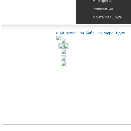
Маршрути
Геопозиция
Моите маршрути
с. Мирково - вр. Баба - вр. Мара Гидия