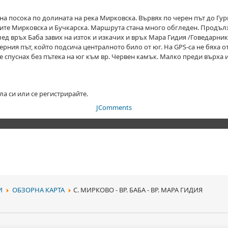
на посока по долината на река Мирковска. Вървях по черен път до Гу
ите Мирковска и Бучкарска. Маршрута стана много обгледен. Продълж
лед връх Баба завих на изток и изкачих и връх Мара Гидия /Говедарни
ерния път, който подсича централното било от юг. На GPS-са не бяха от
е спуснах без пътека на юг към вр. Червен камък. Малко преди върха и
ла си или се регистрирайте.
JComments
И
ОБЗОРНА КАРТА
С. МИРКОВО - ВР. БАБА - ВР. МАРА ГИДИЯ