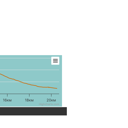
16км
18км
20км
Highcharts.com