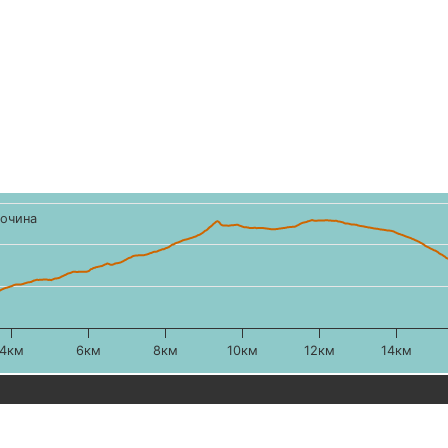
очина
4км
6км
8км
10км
12км
14км