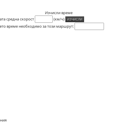
Изчисли време
ата средна скорост
(км/ч)
ето време необходимо за този маршрут:
ания