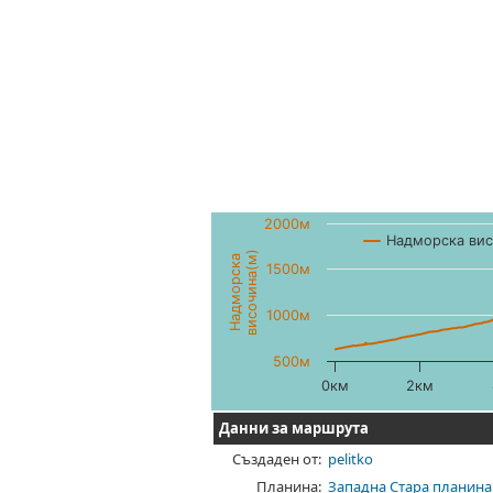
2000м
Надморска вис
височина(м)
Надморска
1500м
1000м
500м
0км
2км
Данни за маршрута
Създаден от:
pelitko
Планина:
Западна Стара планина