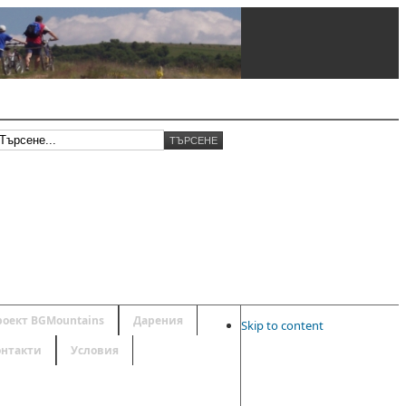
роект BGMountains
Дарения
Skip to content
онтакти
Условия