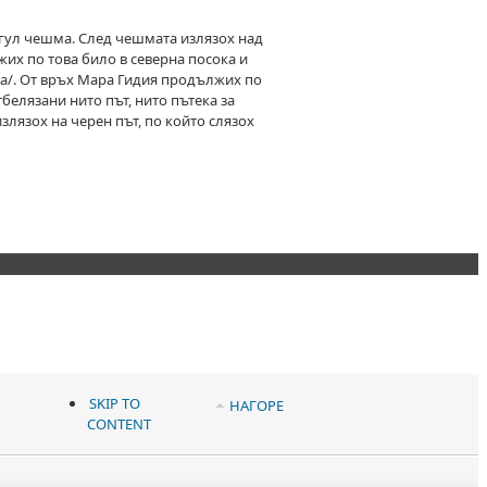
ргул чешма. След чешмата излязох над
их по това било в северна посока и
ка/. От връх Мара Гидия продължих по
белязани нито път, нито пътека за
злязох на черен път, по който слязох
SKIP TO
НАГОРЕ
CONTENT