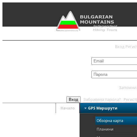
Вход
Регис
Запомни
Забравена парола?
Регис
Вход
Начало
GPS Mаршрути
Обзорна карта
Планини