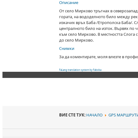
Описание
От село Мирково тръгнах в северозапад
гората, на вододелното било между рек
изкачих връх Баба /Етрополска Баба/. С
централното било на изток. Вървях по ч
към село Мирково. В местността Слога с
до село Мирково.
Снимки
За да коментирате, моля влезте в профи
FaLang translation system by Faboba
ВИЕ СТЕ ТУК:
НАЧАЛО
GPS MАРШРУТ