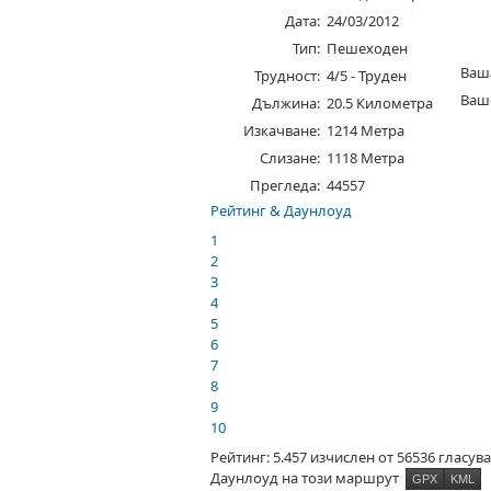
Дата:
24/03/2012
Тип:
Пешеходен
Ваш
Трудност:
4/5 - Труден
Ваш
Дължина:
20.5 Километра
Изкачване:
1214 Метра
Слизане:
1118 Метра
Прегледа:
44557
Рейтинг & Даунлоуд
1
2
3
4
5
6
7
8
9
10
Рейтинг: 5.457 изчислен от 56536 гласув
Даунлоуд на този маршрут
GPX
KML