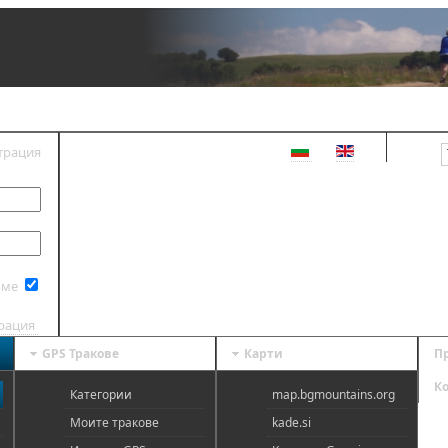
трация
ВХОД
 ме
трация
GPS Тракове
Карти
П
К
Категории
map.bgmountains.org
Моите тракове
kade.si