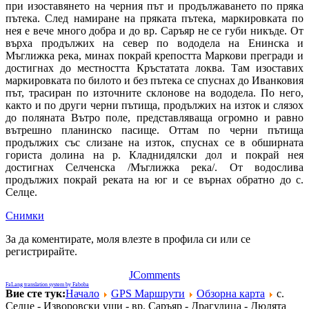
при изоставянето на черния път и продължаването по пряка
пътека. След намиране на пряката пътека, маркировката по
нея е вече много добра и до вр. Саръяр не се губи никъде. От
върха продължих на север по вододела на Енинска и
Мъглижка река, минах покрай крепостта Маркови прегради и
достигнах до местността Кръстатата локва. Там изоставих
маркировката по билото и без пътека се спуснах до Иванковия
път, трасиран по източните склонове на вододела. По него,
както и по други черни пътища, продължих на изток и слязох
до поляната Вътро поле, представляваща огромно и равно
вътрешно планинско пасище. Оттам по черни пътища
продължих със слизане на изток, спуснах се в обширната
гориста долина на р. Кладнидялски дол и покрай нея
достигнах Селченска /Мъглижка река/. От водослива
продължих покрай реката на юг и се върнах обратно до с.
Селце.
Снимки
За да коментирате, моля влезте в профила си или се
регистрирайте.
JComments
FaLang translation system by Faboba
Вие сте тук:
Начало
GPS Mаршрути
Обзорна карта
с.
Селце - Изворовски уши - вр. Саръяр - Драгулица - Дюлята