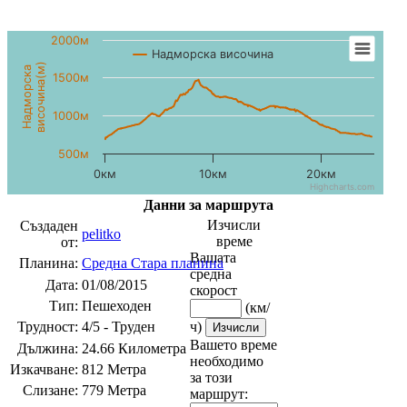
2000м
Надморска височина
височина(м)
Надморска
1500м
1000м
500м
0км
10км
20км
Highcharts.com
Данни за маршрута
Изчисли
Създаден
pelitko
време
от:
Вашата
Планина:
Средна Стара планина
средна
Дата:
01/08/2015
скорост
Тип:
Пешеходен
(км/
Трудност:
4/5 - Труден
ч)
Вашето време
Дължина:
24.66 Километра
необходимо
Изкачване:
812 Метра
за този
Слизане:
779 Метра
маршрут: