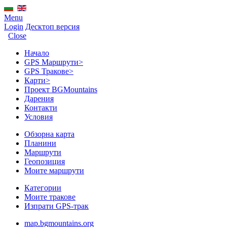
Menu
Login
Десктоп версия
Close
Начало
GPS Mаршрути
>
GPS Тракове
>
Карти
>
Проект BGMountains
Дарения
Контакти
Условия
Обзорна карта
Планини
Маршрути
Геопозиция
Моите маршрути
Категории
Моите тракове
Изпрати GPS-трак
map.bgmountains.org