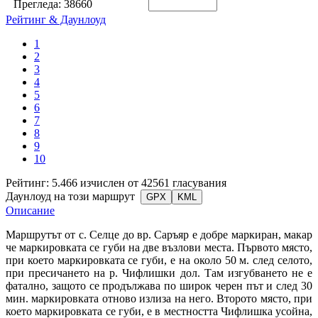
Прегледа:
38660
Рейтинг & Даунлоуд
1
2
3
4
5
6
7
8
9
10
Рейтинг: 5.466 изчислен от 42561 гласувания
Даунлоуд на този маршрут
GPX
KML
Описание
Маршрутът от с. Селце до вр. Саръяр е добре маркиран, макар
че маркировката се губи на две възлови места. Първото място,
при което маркировката се губи, е на около 50 м. след селото,
при пресичането на р. Чифлишки дол. Там изгубването не е
фатално, защото се продължава по широк черен път и след 30
мин. маркировката отново излиза на него. Второто място, при
което маркировката се губи, е в местността Чифлишка усойна,