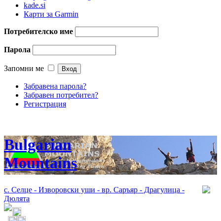
kade.si
Карти за Garmin
Потребителско име
Парола
Запомни ме
Забравена парола?
Забравен потребител?
Регистрация
Bulgarian
Mountains
с. Селце - Изворовски уши - вр. Саръяр - Драгулица -
Дюлята