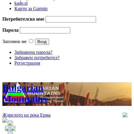
kade.si
Карти за Garmin
Потребителско име
Парола
Запомни ме
Забравена парола?
Забравен потребител?
Регистрация
Bulgarian
Mountains
Ждрелото на река Ерма