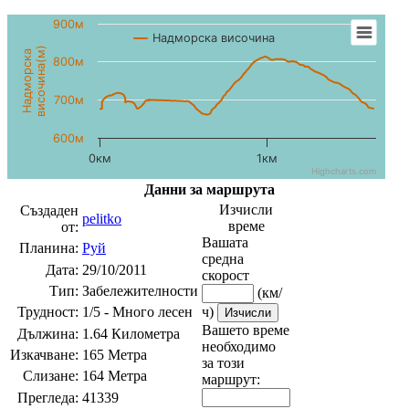
900м
Надморска височина
височина(м)
Надморска
800м
700м
600м
0км
1км
Highcharts.com
Данни за маршрута
Изчисли
Създаден
pelitko
време
от:
Вашата
Планина:
Руй
средна
Дата:
29/10/2011
скорост
Тип:
Забележителности
(км/
Трудност:
1/5 - Много лесен
ч)
Вашето време
Дължина:
1.64 Километра
необходимо
Изкачване:
165 Метра
за този
Слизане:
164 Метра
маршрут:
Прегледа:
41339