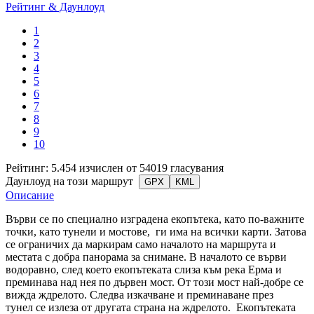
Рейтинг & Даунлоуд
1
2
3
4
5
6
7
8
9
10
Рейтинг: 5.454 изчислен от 54019 гласувания
Даунлоуд на този маршрут
GPX
KML
Описание
Върви се по специално изградена екопътека, като по-важните
точки, като тунели и мостове, ги има на всички карти. Затова
се ограничих да маркирам само началото на маршрута и
местата с добра панорама за снимане. В началото се върви
водоравно, след което екопътеката слиза към река Ерма и
преминава над нея по дървен мост. От този мост най-добре се
вижда ждрелото. Следва изкачване и преминаване през
тунел се излеза от другата страна на ждрелото. Екопътеката