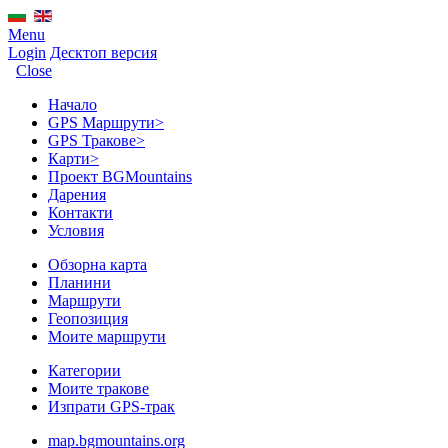
Menu
Login
Десктоп версия
Close
Начало
GPS Mаршрути
>
GPS Тракове
>
Карти
>
Проект BGMountains
Дарения
Контакти
Условия
Обзорна карта
Планини
Маршрути
Геопозиция
Моите маршрути
Категории
Моите тракове
Изпрати GPS-трак
map.bgmountains.org