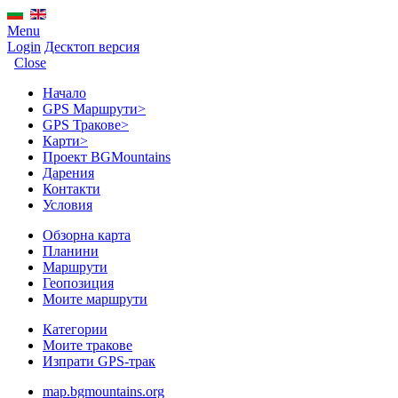
Menu
Login
Десктоп версия
Close
Начало
GPS Mаршрути
>
GPS Тракове
>
Карти
>
Проект BGMountains
Дарения
Контакти
Условия
Обзорна карта
Планини
Маршрути
Геопозиция
Моите маршрути
Категории
Моите тракове
Изпрати GPS-трак
map.bgmountains.org