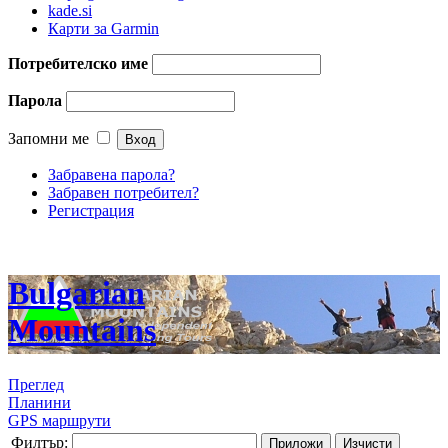
kade.si
Карти за Garmin
Потребителско име
Парола
Запомни ме
Забравена парола?
Забравен потребител?
Регистрация
Bulgarian
Mountains
Преглед
Планини
GPS маршрути
Филтър:
Приложи
Изчисти