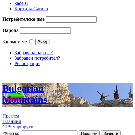
kade.si
Карти за Garmin
Потребителско име
Парола
Запомни ме
Забравена парола?
Забравен потребител?
Регистрация
Bulgarian
Mountains
Преглед
Планини
GPS маршрути
Филтър:
Приложи
Изчисти