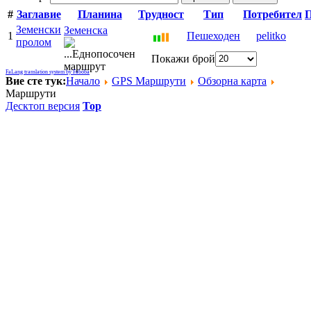
#
Заглавие
Планина
Трудност
Тип
Потребител
П
Земенски
Земенска
1
Пешеходен
pelitko
пролом
Покажи брой
FaLang translation system by Faboba
Вие сте тук:
Начало
GPS Mаршрути
Обзорна карта
Маршрути
Десктоп версия
Top