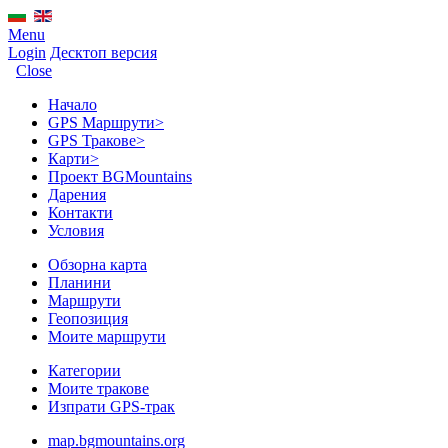
Menu
Login
Десктоп версия
Close
Начало
GPS Mаршрути
>
GPS Тракове
>
Карти
>
Проект BGMountains
Дарения
Контакти
Условия
Обзорна карта
Планини
Маршрути
Геопозиция
Моите маршрути
Категории
Моите тракове
Изпрати GPS-трак
map.bgmountains.org