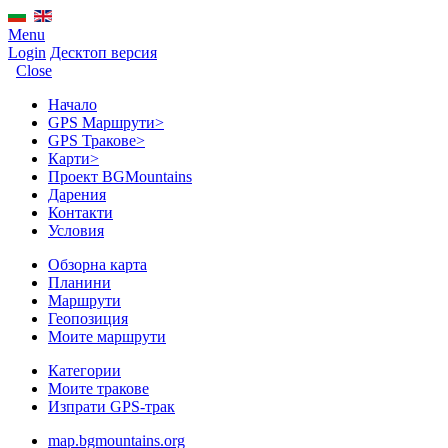
Menu
Login
Десктоп версия
Close
Начало
GPS Mаршрути
>
GPS Тракове
>
Карти
>
Проект BGMountains
Дарения
Контакти
Условия
Обзорна карта
Планини
Маршрути
Геопозиция
Моите маршрути
Категории
Моите тракове
Изпрати GPS-трак
map.bgmountains.org