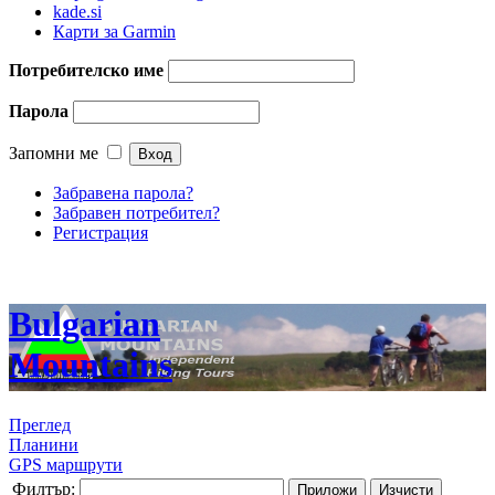
kade.si
Карти за Garmin
Потребителско име
Парола
Запомни ме
Забравена парола?
Забравен потребител?
Регистрация
Bulgarian
Mountains
Преглед
Планини
GPS маршрути
Филтър:
Приложи
Изчисти