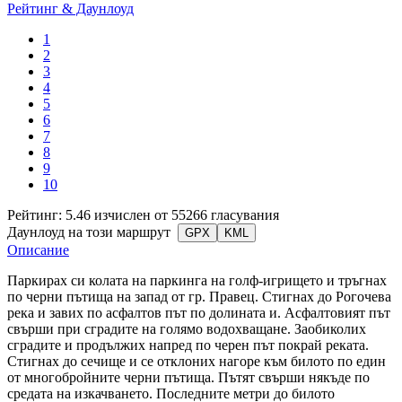
Рейтинг & Даунлоуд
1
2
3
4
5
6
7
8
9
10
Рейтинг: 5.46 изчислен от 55266 гласувания
Даунлоуд на този маршрут
GPX
KML
Описание
Паркирах си колата на паркинга на голф-игрището и тръгнах
по черни пътища на запад от гр. Правец. Стигнах до Рогочева
река и завих по асфалтов път по долината и. Асфалтовият път
свърши при сградите на голямо водохващане. Заобиколих
сградите и продължих напред по черен път покрай реката.
Стигнах до сечище и се отклоних нагоре към билото по един
от многобройните черни пътища. Пътят свърши някъде по
средата на изкачването. Последните метри до билото