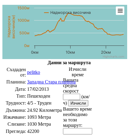
1500м
Надморска височина
височина(м)
Надморска
1000м
500м
0м
0км
10км
20км
Highcharts.com
Данни за маршрута
Изчисли
Създаден
pelitko
време
от:
Вашата
Планина:
Западна Стара планина
средна
Дата:
17/02/2013
скорост
Тип:
Пешеходен
(км/
Трудност:
4/5 - Труден
ч)
Вашето време
Дължина:
24.92 Километра
необходимо
Изкачване:
1093 Метра
за този
Слизане:
1030 Метра
маршрут:
Прегледа:
42200