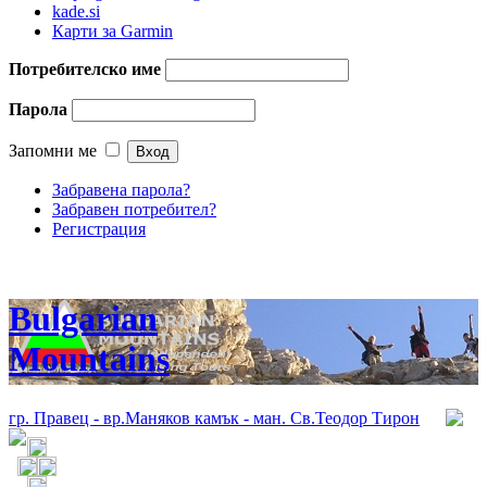
kade.si
Карти за Garmin
Потребителско име
Парола
Запомни ме
Забравена парола?
Забравен потребител?
Регистрация
Bulgarian
Mountains
гр. Правец - вр.Маняков камък - ман. Св.Теодор Тирон