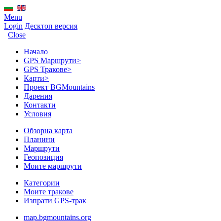
Menu
Login
Десктоп версия
Close
Начало
GPS Mаршрути
>
GPS Тракове
>
Карти
>
Проект BGMountains
Дарения
Контакти
Условия
Обзорна карта
Планини
Маршрути
Геопозиция
Моите маршрути
Категории
Моите тракове
Изпрати GPS-трак
map.bgmountains.org