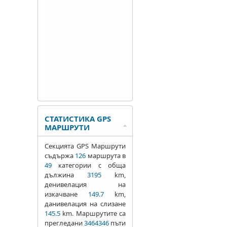
СТАТИСТИКА GPS
МАРШРУТИ
Секцията GPS Маршрути
съдържа
126
маршрута в
49
категории с обща
дължина
3195
km,
денивелация на
изкачване
149.7
km,
данивелация на слизане
145.5
km. Маршрутите са
прегледани
3464346
пъти