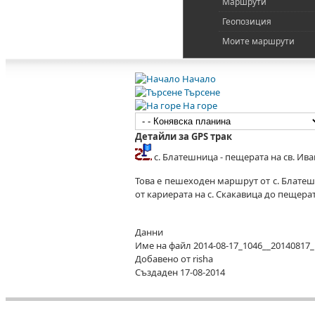
Маршрути
Геопозиция
Моите маршрути
Начало
Търсене
На горе
Детайли за GPS трак
с. Блатешница - пещерата на св. Ив
Това е пешеходен маршрут от с. Блатеш
от кариерата на с. Скакавица до пещерат
Данни
Име на файл
2014-08-17_1046__20140817_
Добавено от
risha
Създаден
17-08-2014