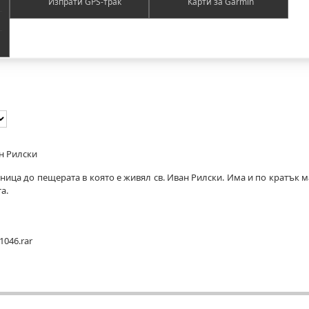
Изпрати GPS-трак
Карти за Garmin
ан Рилски
ница до пещерата в която е живял св. Иван Рилски. Има и по кратък 
а.
1046.rar