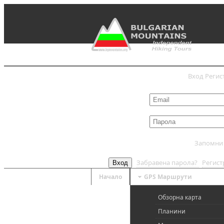
Вход
Регис
Запомни
Забравена парола?
Регис
Вход
Начало
GPS Mаршрути
Обзорна карта
Планини