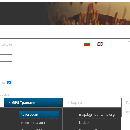
трация
ВХОД
 ме
трация
GPS Тракове
Карти
П
К
Категории
map.bgmountains.org
Моите тракове
kade.si