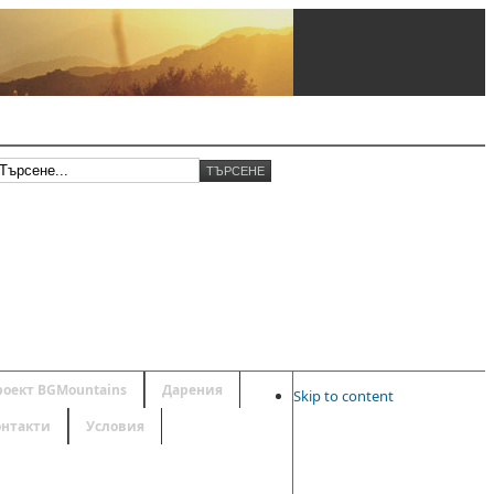
роект BGMountains
Дарения
Skip to content
онтакти
Условия