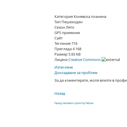
Категория
Конявска планина
Тип
Пешeходен
Сезон
Лято
GPS приемник
Сайт
Тегления
716
Прегледа
4 168
Размер
5.93 KB
Лиценз
Creative Commons
Изтегляне
Докладване за проблем
За да коментирате, моля влезте в профи
Назад
FaLang translation system by Faboba