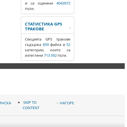
и са оценени
4043972
пъти.
СТАТИСТИКА GPS
ТРАКОВЕ
Секцията GPS тракове
съдържа
859
файла в
52
категории, които са
изтеглени
713 592
пъти.
SKIP TO
ИНСКА
НАГОРЕ
CONTENT