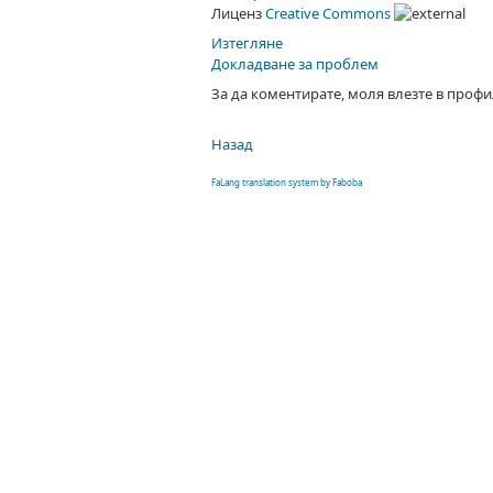
Лиценз
Creative Commons
Изтегляне
Докладване за проблем
За да коментирате, моля влезте в профи
Назад
FaLang translation system by Faboba