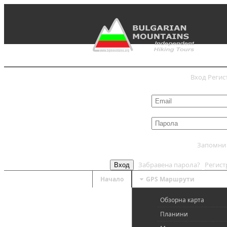
Вход
Регис
Запомни
Забравена парола?
Регис
Вход
Начало
GPS Mаршрути
Обзорна карта
Планини