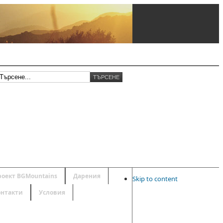
роект BGMountains
Дарения
Skip to content
онтакти
Условия