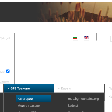
трация
ВХОД
 ме
трация
GPS Тракове
Карти
П
К
Категории
map.bgmountains.org
Моите тракове
kade.si