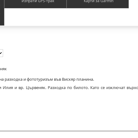
Изпрати GPS-трак
Карти за Garmin
еняк
а разходка и фототуризъм във Вискяр планина.
и Илия и вр. Цървеняк. Разходка по билото. Като се изключат върхо