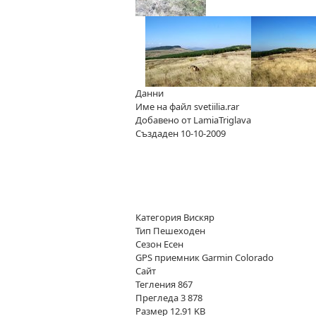
Данни
Име на файл
svetiilia.rar
Добавено от
LamiaTriglava
Създаден
10-10-2009
Категория
Вискяр
Тип
Пешeходен
Сезон
Есен
GPS приемник
Garmin Colorado
Сайт
Тегления
867
Прегледа
3 878
Размер
12.91 KB