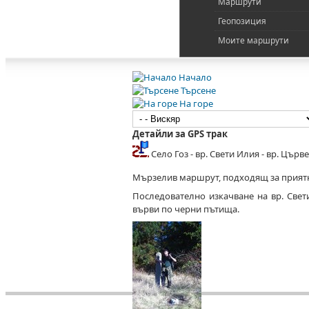
Маршрути
Геопозиция
Моите маршрути
Начало
Търсене
На горе
Детайли за GPS трак
Село Гоз - вр. Свети Илия - вр. Църв
Мързелив маршрут, подходящ за приятн
Последователно изкачване на вр. Свет
върви по черни пътища.