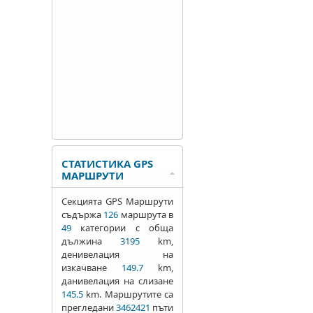
СТАТИСТИКА GPS
МАРШРУТИ
Секцията GPS Маршрути
съдържа
126
маршрута в
49
категории с обща
дължина
3195
km,
денивелация на
изкачване
149.7
km,
данивелация на слизане
145.5
km. Маршрутите са
прегледани
3462421
пъти