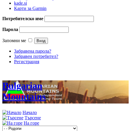
kade.si
Карти за Garmin
Потребителско име
Парола
Запомни ме
Забравена парола?
Забравен потребител?
Регистрация
Bulgarian
Mountains
Начало
Търсене
На горе