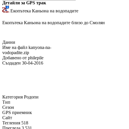
Детайли за GPS трак
Екопътека Каньона на водопадите
Екопътека Каньона на водопадите близо до Смолян
Данни
Име на файл
kanyona-na-
vodopadite.zip
Добавено от
philepile
Създаден
30-04-2016
Категория
Родопи
Тип
Сезон
GPS приемник
Сайт
Тегления
518
Прегледа
3 531