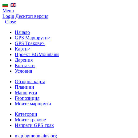
Menu
Login
Десктоп версия
Close
Начало
GPS Mаршрути
>
GPS Тракове
>
Карти
>
Проект BGMountains
Дарения
Контакти
Условия
Обзорна карта
Планини
Маршрути
Геопозиция
Моите маршрути
Категории
Моите тракове
Изпрати GPS-трак
map.bgmountains.org