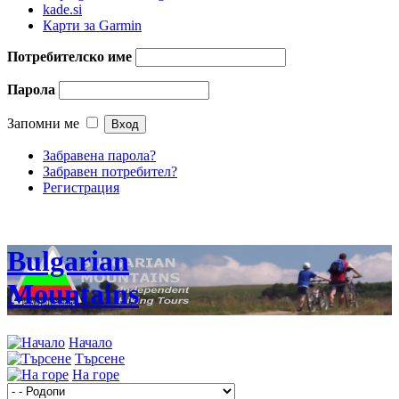
kade.si
Карти за Garmin
Потребителско име
Парола
Запомни ме
Забравена парола?
Забравен потребител?
Регистрация
Bulgarian
Mountains
Начало
Търсене
На горе