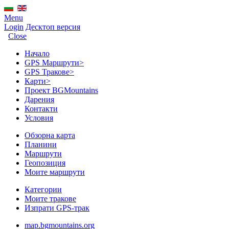
Menu
Login
Десктоп версия
Close
Начало
GPS Mаршрути
>
GPS Тракове
>
Карти
>
Проект BGMountains
Дарения
Контакти
Условия
Обзорна карта
Планини
Маршрути
Геопозиция
Моите маршрути
Категории
Моите тракове
Изпрати GPS-трак
map.bgmountains.org