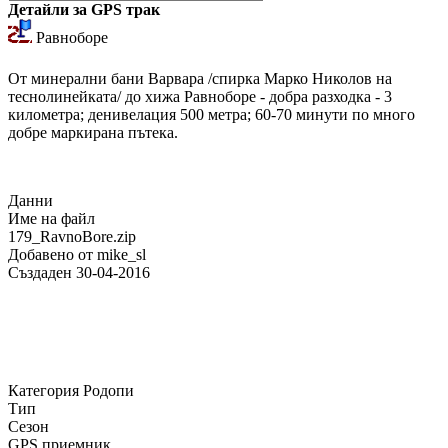
Детайли за GPS трак
Равноборе
От минерални бани Варвара /спирка Марко Николов на
теснолинейката/ до хижа Равноборе - добра разходка - 3
километра; денивелация 500 метра; 60-70 минути по много
добре маркирана пътека.
Данни
Име на файл
179_RavnoBore.zip
Добавено от
mike_sl
Създаден
30-04-2016
Категория
Родопи
Тип
Сезон
GPS приемник