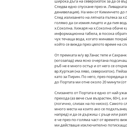
широка дъга на североизток за да се въ
Следва едно спускане през м. Ливадката 
денивелация). На мен от Киминчето до п
След излизането на лятната пътека за х
голямо да си измия лицето и да пия вод
х.Соколна. Хижаря на х.Соколна обаче к
информационна табела, в посока обратна
чух течаща вода, когато минавах покрай
който се вижда през цялото време на сл
От премката м/у вр.Танас тепе и Сахран
(югозапад) има ясно очертана подсичаща
ръб не е много остър и от него се откри
вр.Курткая (на ляво, североизток). Пейз
като за Пирин. По него, през поредица о
до Портата ми отне около 20 минути (от х
Слизането от Портата е едно от най-ужа
прехода (аз вече съм възрастен, 60+), 
(логично, слизах на по-ниско). Самото с
много места на които ако се подхлъзнеш
напред) и да се държиш с ръце или ра
е че през по-голяма част от времето ви
ми действаше изключително потискащо. Н