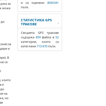
и са оценени
4045341
ържа за
пъти.
ак може
СТАТИСТИКА GPS
 до
ТРАКОВЕ
Секцията GPS тракове
съдържа
859
файла в
52
категории, които са
синя) за
изтеглени
713 670
пъти.
 дере и
ре). В
не се
т
, които
а е
 да
зе на
ка, но
вя