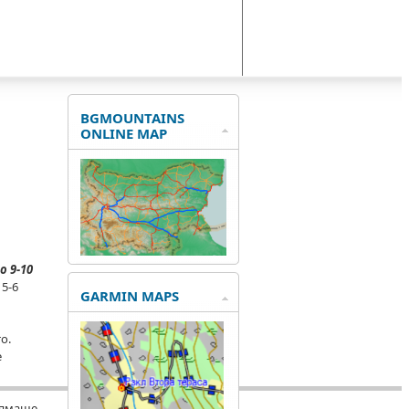
BGMOUNTAINS
ONLINE MAP
о 9-10
 5-6
GARMIN MAPS
то.
е
 нямаше