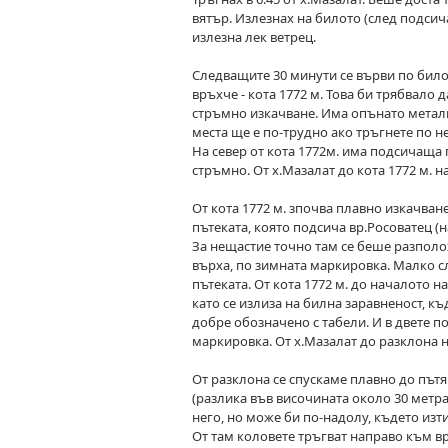
вятър. Излезнах на билото (след подсич
излезна лек ветрец.
Следващите 30 минути се върви по билот
връхче - кота 1772 м. Това би трябвало 
стръмно изкачване. Има опънато металн
места ще е по-трудно ако тръгнете по не
На север от кота 1772м. има подсичаща п
стръмно. От х.Мазалат до кота 1772 м. н
От кота 1772 м. зпочва плавно изкачван
пътеката, която подсича вр.Росоватец (н
За нещастие точно там се беше разполо
върха, по зимната маркировка. Малко сле
пътеката. От кота 1772 м. до началото н
като се излиза на билна заравненост, къ
добре обозначено с табели. И в двете по
маркировка. От х.Мазалат до разклона н
От разклона се спускаме плавно до пътя
(разлика във височината около 30 метра
него, но може би по-надолу, където изт
От там коловете тръгват направо към вр