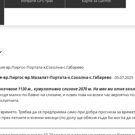
Изпрати GPS-трак
Карти за Garmin
я-вр.Пиргос-Портата-х.Соколна-с.Габарево
-вр.Пиргос-вр.Мазалат-Портата-х.Соколна-с.Габарево
- 05.07.2025
ачване 1130 м., кумулативно слизане 2070 м. На мен ми отне окол
ходя малко по-бавно на слизане, и освен това на всеки час вероятно по
 клипчета.
 времето. Трябва да се предприема само при добра прогноза за време
през летните и есенни месеци (по-долу ще обясня къде би могла да с
 топло (вероятно около 19-20 градуса) и докато не излезнах на билото