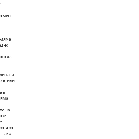
а
На мен
голяма
 едно
ата до
ди тази
дене или
а в
няма
пе на
тази
е.
зата за
 - ако