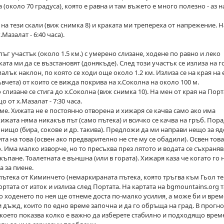
 (около 70 градуса), която е равна и там въжето е много полезно - аз н
 на тези скали (виж снимка 8) и краката ми трепереха от напрежение. 
Мазалат - 6:40 часа).
ъг участък (около 1.5 км.) с умерено слизане, ходене по равно и леко
ата ми да се възстановят (донякъде). След този участък се излиза на 
малък наклон, по която се ходи още около 1.2 км. Излиза се на края на
вчета) от които се вижда покрива на х.Соколна на около 100 м.
слизане се стига до х.Соколна (виж снимка 10). На мен от края на Порт
 от х.Мазалат - 7:30 часа.
е. Хижата не е постоянно отворена и хижаря се качва само ако има
ижата няма никакъв път (само пътека) и всичко се качва на гръб. Пора
нищо (бира, сокове и др. такива). Предложи да ми направи нещо за я
та на това (освен ако предварително не сте му се обадили). Освен това
. Има малко изворче, но то пресъхва през лятото и водата се съхраняв
къпане. Тоалетната е външна (или в гората). Хижаря каза че когато го 
а за пиене.
 пътека от Киминчето (немаркираната пътека, която тръгва към Гьол те
ортата от изток и излиза след Портата. На картата на bgmountains.org 
но ходенето по нея ще отнеме доста по-малко усилия, а може би и врем
 дъжд, които по едно време започна и да го обръща на град. В прогно
оето показва колко е важно да изберете стабилно и подходящо време