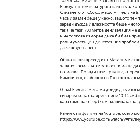
този дъжд ме беше хванал на Портата 
В резултат температурата падна малко,
Слизането от х.Соколна до м.Пчелина (к
часа и за мен беше ужасно, защото темп
заради дъжда и влажността беше много в
така че тези 700 метра денивелация ме 
и не толкова изморен даже би била прият
равни участъци. Единственния проблем е
да се подхлъзнеш.
Общо целия преход от х.Мазалт ми отне 
хладно време със сигурност нямаше да 
по-малко. Поради тази причина, според
Киминчето, особенно на Портата да няма 
От м.Пчелина жена ми дойде да ме вземе
визирам кола с клиренс поне 13-14 см.) п
кара само на север (към планината) напр
Качил съм филмче на YouTube, което мо
https://www.youtube.com/watch?v=mj7l