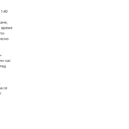
1:40
,
ане,
о време
по-
лесно
о-
ин час
след
а
а се
!