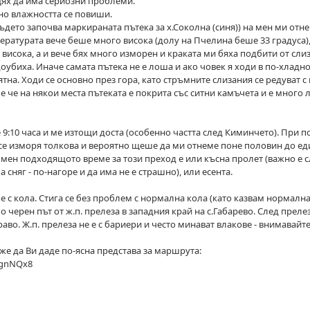
щях да има сериозни проблеми.
 но влажността се повиши.
ъдето започва маркираната пътека за х.Соколна (синя)) на мен ми отне 
ературата вече беше много висока (долу на Пчелина беше 33 градуса)
исока, а и вече бях много изморен и краката ми бяха подбити от слиз
доубиха. Иначе самата пътека не е лоша и ако човек я ходи в по-хладн
на. Ходи се основно през гора, като стръмните слизания се редуват с 
 че на някои места пътеката е покрита със ситни камъчета и е много 
9:10 часа и ме изтощи доста (особенно частта след Киминчето). При п
се изморя толкова и вероятно щеше да ми отнеме поне половин до ед
 мен подходящото време за този преход е или късна пролет (важно е 
сняг - по-нагоре и да има не е страшно), или есента.
 с кола. Стига се без проблем с нормална кола (като казвам нормалн
о черен път от ж.п. прелеза в западния край на с.Габарево. След прелез
аво. Ж.п. прелеза не е с бариери и често минават влакове - внимавайте
же да Ви даде по-ясна представа за маршрута:
NgnNQx8