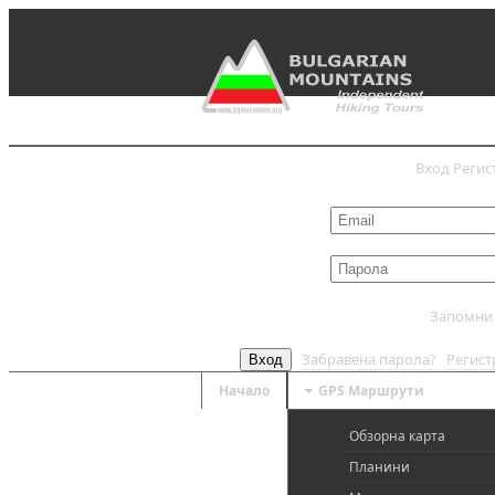
Вход
Регис
Запомни
Забравена парола?
Регис
Вход
Начало
GPS Mаршрути
Обзорна карта
Планини