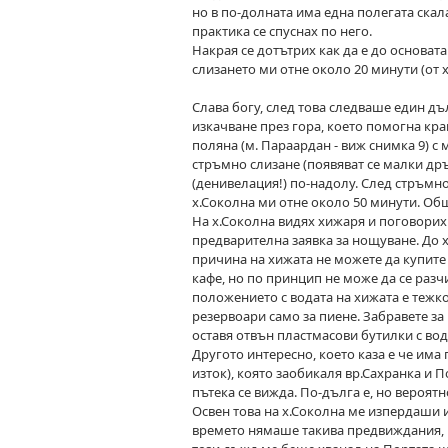
но в по-долната има една полегата скала
практика се спуснах по него.
Накрая се дотътрих как да е до основата
слизането ми отне около 20 минути (от х.
Слава богу, след това следваше един дъл
изкачване през гора, което помогна крак
поляна (м. Параардан - виж снимка 9) с 
стръмно слизане (появяват се малки дръ
(денивелация!) по-надолу. След стръмно 
х.Соколна ми отне около 50 минути. Общо
На х.Соколна видях хижаря и поговорихм
предварителна заявка за нощуване. До х
причина на хижата не можете да купите 
кафе, но по принцип не може да се разчи
положението с водата на хижата е тежко
резервоари само за пиене. Забравете за 
оставя отвън пластмасови бутилки с вод
Другото интересно, което каза е че има
изток), която заобикаля вр.Сахранка и П
пътека се вижда. По-дълга е, но вероят
Освен това на х.Соколна ме изпердаши и
времето нямаше такива предвиждания, к