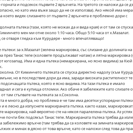
о-горната и подсекох първите 2 връхчета. На третото се наложи да се д
 опасно, но като има въже защо да не се използва). Ако някой има мер
ова което видях слизането от първите 2 връхчета е проблемно дори с
олната пътека (тази, която не можах да и вида края) и от там се спуска
иминчето мен ми отне около 1:10 часа. Общо 5:10 часа от х.Мазалат.
д се отваря гледка към Курудере - много впечатляващо!
пътеки: за х.Мазалат (зелена маркировка, със слизане до долината на
на през Танас тепе (коловете продължават натам) и лятна маркировка (
 от югозапад. Има и една пътека (немаркирана, но ясно видима) за Кюй
к.
Соколна. От Киминчето пътеката се спуска директно надолу (към Куруде
ъни, но в последствие дори да има, заради високата растителност те 
а подсичащата пътека, която е ясно видима. На тази пътека е имало
днал и сега е купища отломки. Ако обаче я забележите като слизате о
 от там стъпвате на пътеката за х.Соколна.
та е много добра, но проблема е че там има десетки успоредни пътеки
 и е лесно да изпуснете маркираната пътека. както казах, маркировкат
те маркировка, най-вероятно сте на някоя паралелена пътека. Аз успях
ече почти бях подсякъл Танас тепе. Маркираната пътека трябва да изле
а забележимо връхче (там трябва да са коловете на зимната маркиров
ължих и минах в дясно от това връхче, като се наложи след това да пра