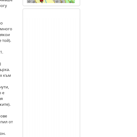
богу
но
, много
някои
 той).
1.
)
ърха.
их към
нути,
о е
ня
ките).
лове
 пил от
он.