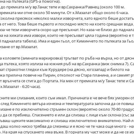
рна на пътеката (GPS-а помогна).
до премката м/у вр.Танас тепе и вр.Сахранка/Равнец (около 100 м.
ремката ми отне около 50 минути. От х.Мазалат общо около 6 часа.
.Соколна пресякох няколко малки изворчета, като едното беше достат
а от него. Това беше първото и последно място на което срещнах вода
аза че тези изворчета скоро ще пресъхнат. Но каза че близо до паднал
 на хижата има извори, които не пресъхват цяла година (вероятно е та
 падналата табела). Има и един гьол, от Киминчето по пътеката за Гьо
изане от вр.Мазалат.
ка коловете (зимната маркировка) тръгват по ръба на върха, но от дясн
 пътека, която излиза на южния ръб на вр.Сахранка (виж снимка 7). С
ват страхотни гледки към Курудере (на дясно, югозапад) и билото на
ажа прилича повече на Пирин, отколкот на Стара планина, а и самият р
т връхчета се стига до Портата. На мен от премката м/у Танас тепе и С
.Мазалат - 6:20 часа).
сните ми слизания, които съм имал. Причината е че вече бях уморен о
а и след Киминчето вятъра изчезна и температурата започна да се пови
лизане е по изключително стръмен склон (вероятно около 70-80 градуса
 да се пребиеш. Спасението е или да слизаш с лице към склона (със з
зпъваш щеките максимално и слизаш изключително внимателно. Най-
ждаш колко ниско трябва да слезнеш и е ясно че те чака още много - н
а края на спускането има въже. В горната му част може и да не се из