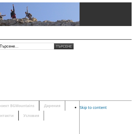
роект BGMountains
Дарения
Skip to content
онтакти
Условия