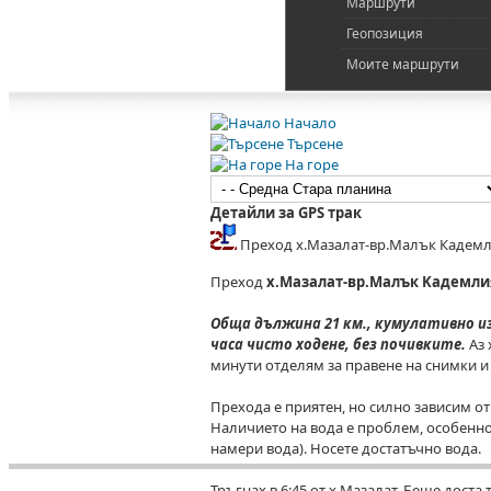
Маршрути
Геопозиция
Моите маршрути
Начало
Търсене
На горе
Детайли за GPS трак
Преход х.Мазалат-вр.Малък Кадемли
Преход
х.Мазалат-вр.Малък Kадемлия
Обща дължина 21 км., кумулативно изк
часа чисто ходене, без почивките.
Аз 
минути отделям за правене на снимки и
Прехода е приятен, но силно зависим от
Наличието на вода е проблем, особенно 
намери вода). Носете достатъчно вода.
Тръгнах в 6:45 от х.Мазалат. Беше доста