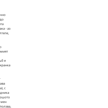
ъчно
 до
ата
ка - аз
лтепе,
о
амият
ъб е
ахранка
т
шава
), с
адника
лошото
а мен
ползва,