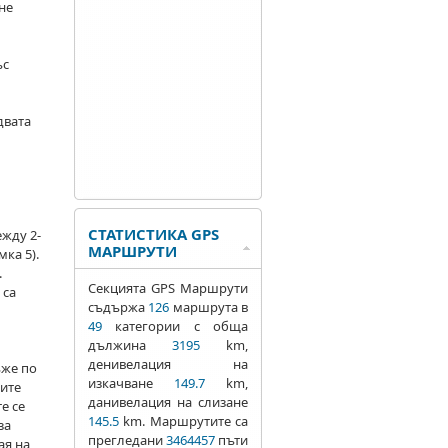
не
ъс
двата
СТАТИСТИКА GPS
ежду 2-
МАРШРУТИ
ка 5).
.
Секцията GPS Маршрути
 са
съдържа
126
маршрута в
49
категории с обща
дължина
3195
km,
денивелация на
ъже по
изкачване
149.7
km,
ките
данивелация на слизане
е се
145.5
km. Маршрутите са
за
прегледани
3464457
пъти
ая на