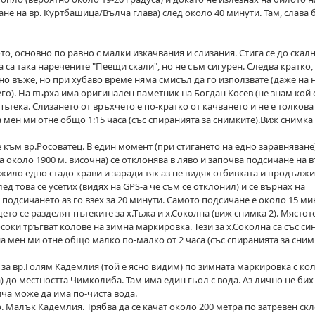
ане на вр. Куртбашица/Вълча глава) след около 40 минути. Там, слава 
о, основно по равно с малки изкачвания и слизания. Стига се до скал
да са така наречените "Пеещи скали", но не съм сигурен. Следва кратко
о въже, но при хубаво време няма смисъл да го използвате (даже на 
го). На върха има оригинален паметник на Богдан Косев (не знам кой е
ътека. Слизането от връхчето е по-кратко от качването и не е толкова
а мен ми отне общо 1:15 часа (със спиранията за снимките).Виж снимка 
е към вр.Росоватец. В един момент (при стигането на едно заравняване
а около 1900 м. височна) се отклонява в ляво и започва подсичане на в
жило едно стадо крави и заради тях аз не видях отбивката и продълж
д това се усетих (видях на GPS-a че съм се отклонил) и се върнах на
а подсичането аз го взех за 20 минути. Самото подсичане е около 15 ми
дето се разделят пътеките за х.Тъжа и х.Соколна (виж снимка 2). Мястот
соки тръгват колове на зимна маркировка. Тези за х.Соколна са със си
а мен ми отне общо малко по-малко от 2 часа (със спиранията за сним
 за вр.Голям Кадемлия (той е ясно видим) по зимната маркировка с ко
) до местността Чимколиба. Там има един гьол с вода. Аз лично не бих
ича може да има по-чиста вода.
. Малък Кадемлия. Трябва да се качат около 200 метра по затревен скл