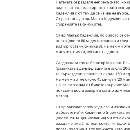
Пътеката се разделя непрекъснато, но к
видях лятната маркировка, която някъд
Кадемлия и от там да се качва на върха
От разклона до вр. Малък Кадемлия аз го
спиранията за снимките).
От вр.Малък Кадемлия, по билото се оти
върха (около 80 м. денивелация) и след
вр.Пиргос (виж снимка 3). На мен ми отне
минути (снимки, пускане на дрон).
Следващата точка беше вр.Мазалат. Всъщ
(разликата в денивелацията е около 20-
та върха (денивелация от около 150 мет
На мен ми отне около 45 минути (20 мин
На юг-югозапад от билото (върхове Малъ
показани доста извори и когато аз мина
метра).
От вр.Мазалат започва дълго и изключи
ръбовете им) и Киминчето (премката меж
(около 350 м. денивелация) ми отне око
вижда че има 2 пътеки, които ги подсича
после) подсича и 3-те връхчета, като из