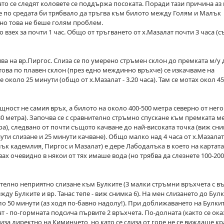
ато се следят коловете се поддържа посоката. Поради тази причина аз 
е по средата би трябвало да тръгва към билото между Голям и Малък
, но това не беше голям проблем.
 взех за почти 1 час. Общо от тръгването от х.Мазалат почти 3 часа (с
ва на вр.Пиргос. Слиза се по умерено стръмен склон до премката м/у 
 това по плавен склон (през едно междинно връхче) се изкачваме на
 около 25 минути (общо от х.Мазалат - 3.20 часа). Там се мотах окол 45
ност не самия връх, а билото на около 400-500 метра северно от него
30 метра). Започва се с сравнително стръмно спускане към премката м
ра), следвано от почти същото качване до най-високата точка (виж сним
ути слизане и 25 минути качване). Общо малко над 4 часа от х.Мазалат
к кадемлия, Пиргос и Мазалат) е дере Лабодалъка в което на картата
вах очевидно в някои от тях имаше вода (но трябва да слезнете 100-200
телно неприятно слизане към Булките (3 малки стръмни връхчета с в
ду Булките и вр. Танас тепе - виж снимка 6). На мен слизането до Бул
ло 50 минути (аз ходя по-бавно надолу!). При доближаването на Булкит
т - по-гормната подсича първите 2 връхчета. По-долната (както се ока
лиза директно на Киминчето, но като се слиза от горе не се виждаше кр