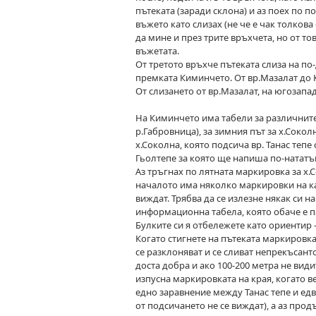
пътеката (заради склона) и аз поех по п
въжето като слизах (не че е чак толкова
да мине и през трите връхчета, но от т
въжетата.
От третото връхче пътеката слиза на по-д
премката Киминчето. От вр.Мазалат до К
От слизането от вр.Мазалат, на югозапа
На Киминчето има табели за различните 
р.Габровница), за зимния път за х.Сокол
х.Соколна, която подсича вр. Танас тепе
Гьолтепе за която ще напиша по-нататъ
Аз тръгнах по лятната маркировка за х.
началото има няколко маркировки на кам
виждат. Трябва да се излезне някак си н
информационна табела, която обаче е па
Булките си я отбележете като ориентир -
Когато стигнете на пътеката маркировка
се разклоняват и се сливат непрекъсанто
доста добра и ако 100-200 метра не види
изпусна маркировката на края, когато в
едно заравнение между Танас тепе и едв
от подсичането не се виждат), а аз прод