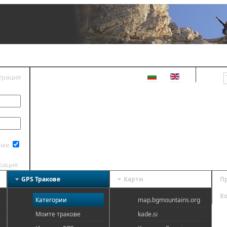
трация
ВХОД
 ме
трация
GPS Тракове
Карти
П
К
Категории
map.bgmountains.org
Моите тракове
kade.si