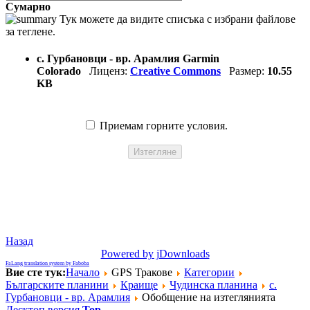
Сумарно
Тук можете да видите списъка с избрани файлове
за теглене.
с. Гурбановци - вр. Арамлия Garmin
Colorado
Лиценз:
Creative Commons
Размер:
10.55
KB
Приемам горните условия.
Назад
Powered by jDownloads
FaLang translation system by Faboba
Вие сте тук:
Начало
GPS Тракове
Категории
Българските планини
Краище
Чудинска планина
с.
Гурбановци - вр. Арамлия
Обобщение на изтеглянията
Десктоп версия
Top