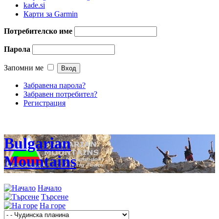
kade.si
Карти за Garmin
Потребителско име
Парола
Запомни ме
Забравена парола?
Забравен потребител?
Регистрация
Bulgarian
Mountains
Начало
Търсене
На горе