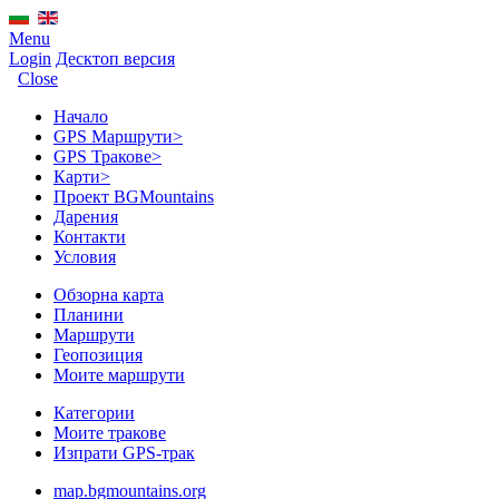
Menu
Login
Десктоп версия
Close
Начало
GPS Mаршрути
>
GPS Тракове
>
Карти
>
Проект BGMountains
Дарения
Контакти
Условия
Обзорна карта
Планини
Маршрути
Геопозиция
Моите маршрути
Категории
Моите тракове
Изпрати GPS-трак
map.bgmountains.org