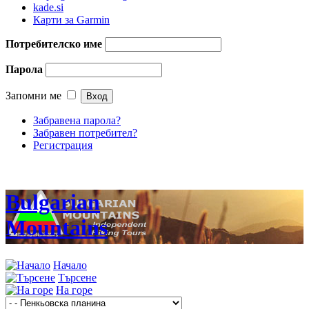
kade.si
Карти за Garmin
Потребителско име
Парола
Запомни ме
Забравена парола?
Забравен потребител?
Регистрация
Bulgarian
Mountains
Начало
Търсене
На горе