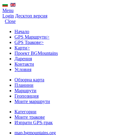
Menu
Login
Десктоп версия
Close
Начало
GPS Mаршрути
>
GPS Тракове
>
Карти
>
Проект BGMountains
Дарения
Контакти
Условия
Обзорна карта
Планини
Маршрути
Геопозиция
Моите маршрути
Категории
Моите тракове
Изпрати GPS-трак
map.bgmountains.org