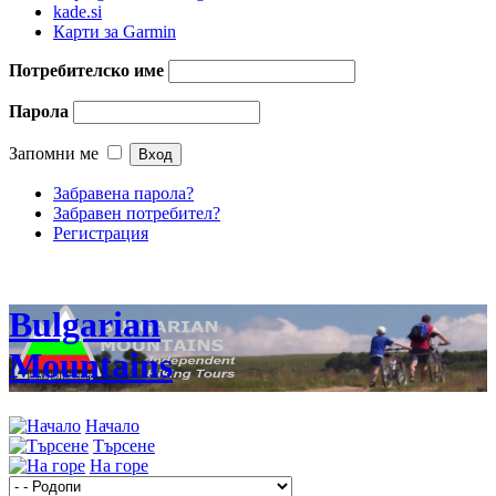
kade.si
Карти за Garmin
Потребителско име
Парола
Запомни ме
Забравена парола?
Забравен потребител?
Регистрация
Bulgarian
Mountains
Начало
Търсене
На горе