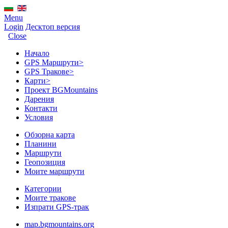
Menu
Login
Десктоп версия
Close
Начало
GPS Mаршрути
>
GPS Тракове
>
Карти
>
Проект BGMountains
Дарения
Контакти
Условия
Обзорна карта
Планини
Маршрути
Геопозиция
Моите маршрути
Категории
Моите тракове
Изпрати GPS-трак
map.bgmountains.org