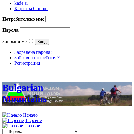
kade.si
Карти за Garmin
Потребителско име
Парола
Запомни ме
Забравена парола?
Забравен потребител?
Регистрация
Bulgarian
Mountains
Начало
Търсене
На горе