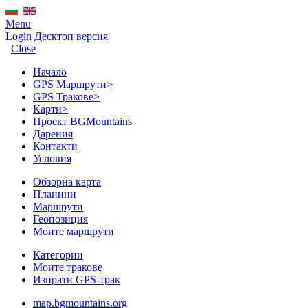
Menu
Login
Десктоп версия
Close
Начало
GPS Mаршрути
>
GPS Тракове
>
Карти
>
Проект BGMountains
Дарения
Контакти
Условия
Обзорна карта
Планини
Маршрути
Геопозиция
Моите маршрути
Категории
Моите тракове
Изпрати GPS-трак
map.bgmountains.org