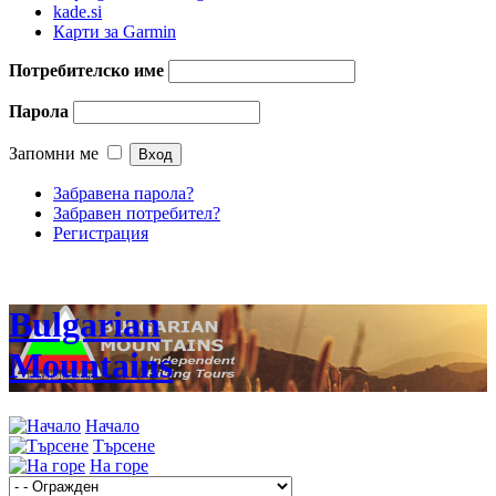
kade.si
Карти за Garmin
Потребителско име
Парола
Запомни ме
Забравена парола?
Забравен потребител?
Регистрация
Bulgarian
Mountains
Начало
Търсене
На горе