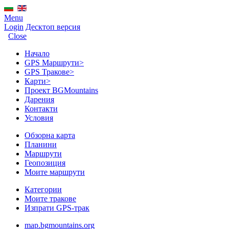
Menu
Login
Десктоп версия
Close
Начало
GPS Mаршрути
>
GPS Тракове
>
Карти
>
Проект BGMountains
Дарения
Контакти
Условия
Обзорна карта
Планини
Маршрути
Геопозиция
Моите маршрути
Категории
Моите тракове
Изпрати GPS-трак
map.bgmountains.org