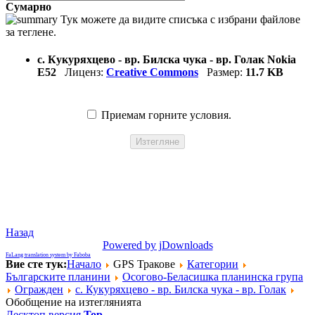
Сумарно
Тук можете да видите списъка с избрани файлове
за теглене.
с. Кукуряхцево - вр. Билска чука - вр. Голак Nokia
Е52
Лиценз:
Creative Commons
Размер:
11.7 KB
Приемам горните условия.
Назад
Powered by jDownloads
FaLang translation system by Faboba
Вие сте тук:
Начало
GPS Тракове
Категории
Българските планини
Осогово-Беласишка планинска група
Огражден
с. Кукуряхцево - вр. Билска чука - вр. Голак
Обобщение на изтеглянията
Десктоп версия
Top