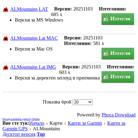
Версия:
20251103
Изтегляния:
ALMountains LAT
685 x
Изтегли
Bерсия за MS Windows
Версия:
20251103
ALMountains Lat MAC
Изтегляния:
581 x
Версия за Mac OS
Изтегли
Версия:
20251103
Изтегляния:
ALMountains Lat IMG
603 x
Изтегли
Версия за директен ъплоуд в приемника
Показва брой
Powered by
Phoca Download
FaLang translation system by Faboba
Вие сте тук:
Начало
Карти
Карти за Garmin
Карти за
Garmin GPS
ALMountains
Десктоп версия
Top