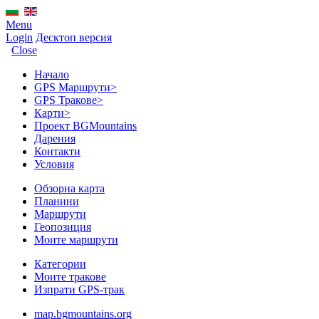
Menu
Login
Десктоп версия
Close
Начало
GPS Mаршрути
>
GPS Тракове
>
Карти
>
Проект BGMountains
Дарения
Контакти
Условия
Обзорна карта
Планини
Маршрути
Геопозиция
Моите маршрути
Категории
Моите тракове
Изпрати GPS-трак
map.bgmountains.org