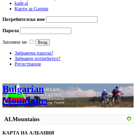
kade.si
Карти за Garmin
Потребителско име
Парола
Запомни ме
Забравена парола?
Забравен потребител?
Регистрация
Bulgarian
Mountains
ALMountains
КАРТА НА АЛБАНИЯ