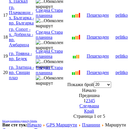
х. Паскал
гр.
Средна Стара
Плачковци -
17
Пешеходен
pelitko
планина
х. Българка -
вр. Българка
гр. Сопот -
Средна Стара
х. Добрила -
18
Пешеходен
pelitko
планина
вр.
Амбарица
Средна Стара
гр. Трявна -
19
Пешеходен
pelitko
планина
вр. Бедек
гр. Златица -
Средна Стара
20
вр. Свищи
Пешеходен
pelitko
планина
плаз
Покажи брой
Начало
Предишна
1
2
3
4
5
Следваща
Край
Страница 1 от 5
FaLang translation system by Faboba
Вие сте тук:
Начало
GPS Mаршрути
Планини
Маршрути