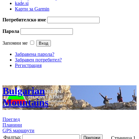
kade.si
Карти за Garmin
Потребителско име
Парола
Запомни ме
Забравена парола?
Забравен потребител?
Регистрация
Bulgarian
Mountains
Преглед
Планини
GPS маршрути
Филтър:
Приложи
Страница 1