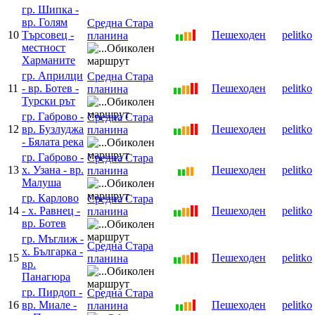
гр. Шипка -
вр. Голям
Средна Стара
10
Търсовец -
Пешеходен
pelitko
планина
местност
Харманите
гр. Априлци
Средна Стара
11
- вр. Ботев -
Пешеходен
pelitko
планина
Турски рът
гр. Габрово -
Средна Стара
12
вр. Бузлуджа
Пешеходен
pelitko
планина
- Бялата река
гр. Габрово -
Средна Стара
13
х. Узана - вр.
Пешеходен
pelitko
планина
Малуша
гр. Карлово
Средна Стара
14
- х. Равнец -
Пешеходен
pelitko
планина
вр. Ботев
гр. Мъглиж -
Средна Стара
х. Българка -
15
Пешеходен
pelitko
планина
вр.
Панагюра
гр. Пирдоп -
Средна Стара
16
вр. Миале -
Пешеходен
pelitko
планина