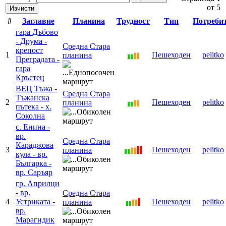
от 5
Изчисти
#
Заглавие
Планина
Трудност
Тип
Потреби
гара Дъбово
- Друма -
Средна Стара
крепост
1
Пешеходен
pelitko
планина
Преградата -
гара
Кръстец
ВЕЦ Тъжа -
Средна Стара
Тъжанска
2
Пешеходен
pelitko
планина
пътека - х.
Соколна
с. Енина -
вр.
Средна Стара
Караджова
3
Пешеходен
pelitko
планина
кула - вр.
Българка -
вр. Саръяр
гр. Априлци
- вр.
Средна Стара
4
Устриката -
Пешеходен
pelitko
планина
вр.
Марагидик