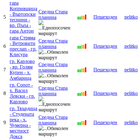
гара
Копривщица
Средна Стара
- Въртопски
5
Пешеходен
pelitko
планина
теснини -
вр. Пъпа -
гара Антон
гара Стряма
Средна Стара
- Ветровити
6
Пешеходен
pelitko
планина
преслап - гр.
Клисура
гр. Карлово
Средна Стара
- вр. Голям
7
Пешеходен
pelitko
планина
Купен - х.
Амбарица
гр. Сопот -
Средна Стара
х. Васил
8
Пешеходен
pelitko
планина
Левски - гр.
Карлово
гр. Твърдица
- Студената
Средна Стара
река - х.
9
Пешеходен
pelitko
планина
Чумерна -
местност
Докса