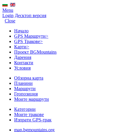
Menu
Login
Десктоп версия
Close
Начало
GPS Mаршрути
>
GPS Тракове
>
Карти
>
Проект BGMountains
Дарения
Контакти
Условия
Обзорна карта
Планини
Маршрути
Геопозиция
Моите маршрути
Категории
Моите тракове
Изпрати GPS-трак
map.bgmountains.org