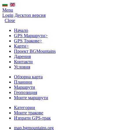
Menu
Login
Десктоп версия
Close
Начало
GPS Mаршрути
>
GPS Тракове
>
Карти
>
Проект BGMountains
Дарения
Контакти
Условия
Обзорна карта
Планини
Маршрути
Геопозиция
Моите маршрути
Категории
Моите тракове
Изпрати GPS-трак
map.bgmountains.org