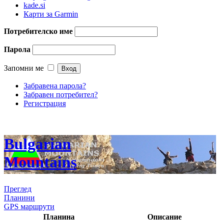
kade.si
Карти за Garmin
Потребителско име
Парола
Запомни ме
Забравена парола?
Забравен потребител?
Регистрация
Bulgarian
Mountains
Преглед
Планини
GPS маршрути
Планина
Описание