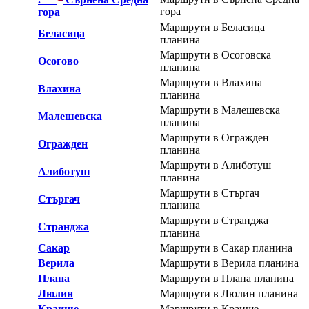
гора
гора
Маршрути в Беласица
Беласица
планина
Маршрути в Осоговска
Осогово
планина
Маршрути в Влахина
Влахина
планина
Маршрути в Малешевска
Малешевска
планина
Маршрути в Огражден
Огражден
планина
Маршрути в Алиботуш
Алиботуш
планина
Маршрути в Стъргач
Стъргач
планина
Маршрути в Странджа
Странджа
планина
Сакар
Маршрути в Сакар планина
Верила
Маршрути в Верила планина
Плана
Маршрути в Плана планина
Люлин
Маршрути в Люлин планина
Краище
Маршрути в Краище