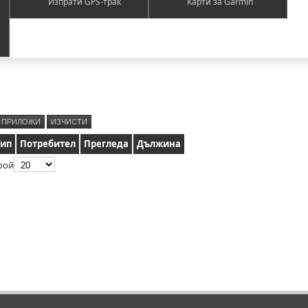
Изпрати GPS-трак
Карти за Garmin
ПРИЛОЖИ
ИЗЧИСТИ
Тип
Потребител
Прегледа
Дължина
рой