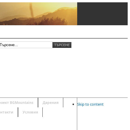
роект BGMountains
Дарения
Skip to content
онтакти
Условия