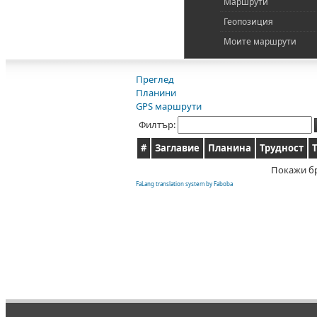
Маршрути
Геопозиция
Моите маршрути
Преглед
Планини
GPS маршрути
Филтър:
#
Заглавие
Планина
Трудност
Покажи б
FaLang translation system by Faboba