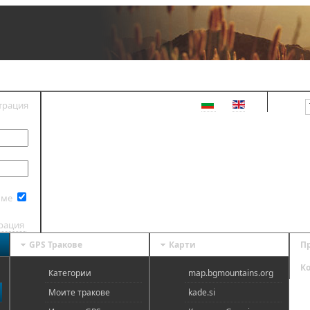
трация
ВХОД
 ме
трация
GPS Тракове
Карти
П
К
Категории
map.bgmountains.org
Моите тракове
kade.si