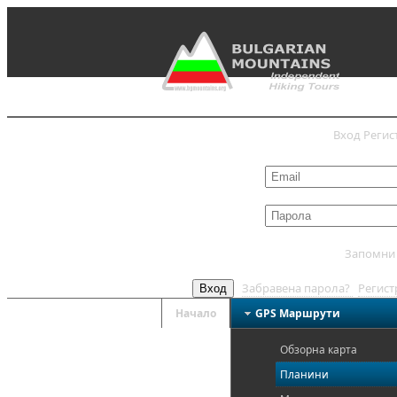
Вход
Регис
Запомни
Забравена парола?
Регис
Вход
Начало
GPS Mаршрути
Обзорна карта
Планини