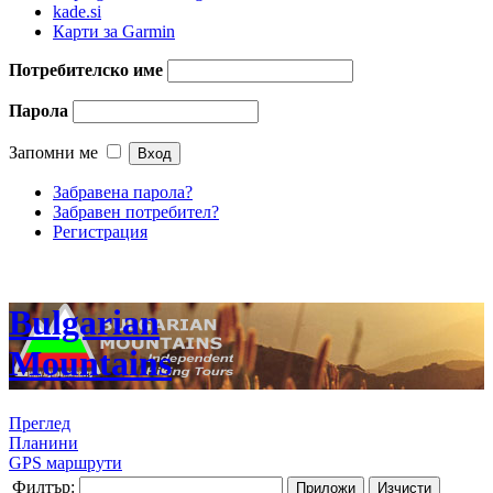
kade.si
Карти за Garmin
Потребителско име
Парола
Запомни ме
Забравена парола?
Забравен потребител?
Регистрация
Bulgarian
Mountains
Преглед
Планини
GPS маршрути
Филтър:
Приложи
Изчисти