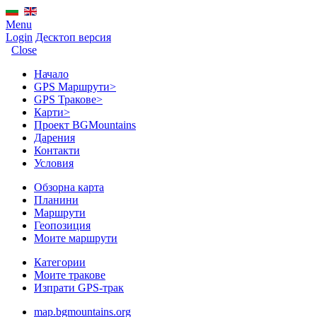
Menu
Login
Десктоп версия
Close
Начало
GPS Mаршрути
>
GPS Тракове
>
Карти
>
Проект BGMountains
Дарения
Контакти
Условия
Обзорна карта
Планини
Маршрути
Геопозиция
Моите маршрути
Категории
Моите тракове
Изпрати GPS-трак
map.bgmountains.org