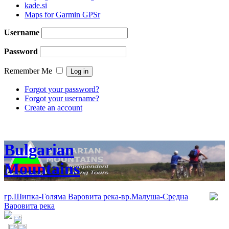
kade.si
Maps for Garmin GPSr
Username
Password
Remember Me
Forgot your password?
Forgot your username?
Create an account
Bulgarian
Mountains
гр.Шипка-Голяма Варовита река-вр.Малуша-Средна
Варовита река