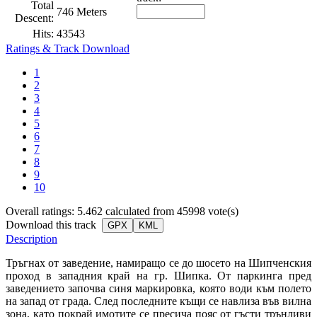
Total
746 Meters
Descent:
Hits:
43543
Ratings & Track Download
1
2
3
4
5
6
7
8
9
10
Overall ratings: 5.462 calculated from 45998 vote(s)
Download this track
GPX
KML
Description
Тръгнах от заведение, намиращо се до шосето на Шипченския
проход в западния край на гр. Шипка. От паркинга пред
заведението започва синя маркировка, която води към полето
на запад от града. След последните къщи се навлиза във вилна
зона, като покрай имотите се пресича пояс от гъсти трънливи