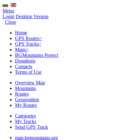
Menu
Login
Desktop Version
Close
Home
GPS Routes
>
GPS Tracks
>
Maps
>
BGMountains Project
Donations
Contacts
Terms of Use
Overview Map
Mountains
Routes
Geoposition
My Routes
Categories
My Tracks
Send GPS Track
map.bgmountains.org