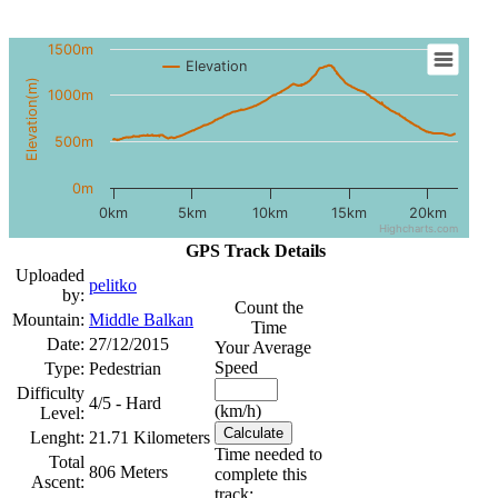
1500m
Elevation
Elevation(m)
1000m
500m
0m
0km
5km
10km
15km
20km
Highcharts.com
GPS Track Details
Uploaded
pelitko
by:
Count the
Mountain:
Middle Balkan
Time
Date:
27/12/2015
Your Average
Speed
Type:
Pedestrian
Difficulty
4/5 - Hard
(km/h)
Level:
Lenght:
21.71 Kilometers
Time needed to
Total
806 Meters
complete this
Ascent:
track: