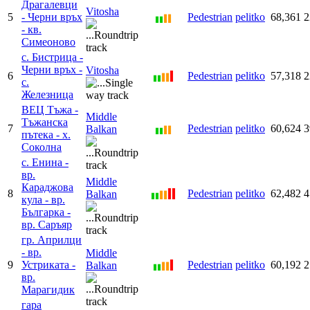
Драгалевци
Vitosha
5
- Черни връх
Pedestrian
pelitko
68,361
2
- кв.
Симеоново
с. Бистрица -
Черни връх -
Vitosha
6
Pedestrian
pelitko
57,318
2
с.
Железница
ВЕЦ Тъжа -
Middle
Тъжанска
7
Pedestrian
pelitko
60,624
3
Balkan
пътека - х.
Соколна
с. Енина -
вр.
Middle
Караджова
8
Pedestrian
pelitko
62,482
4
Balkan
кула - вр.
Българка -
вр. Саръяр
гр. Априлци
- вр.
Middle
9
Устриката -
Pedestrian
pelitko
60,192
2
Balkan
вр.
Марагидик
гара