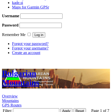
kade.si
Maps for Garmin GPSr
Username
Password
Remember Me
Forgot your password?
Forgot your username?
Create an account
Bulgarian
Mountains
Overview
Mountains
GPS Routes
Filter:
Page 1 of 7
Apply
Reset