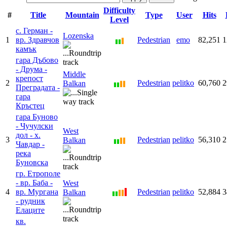
Difficulty
#
Title
Mountain
Type
User
Hits
Level
с. Герман -
Lozenska
1
вр. Здравчов
Pedestrian
emo
82,251
1
камък
гара Дъбово
- Друма -
Middle
крепост
2
Pedestrian
pelitko
60,760
2
Balkan
Преградата -
гара
Кръстец
гара Буново
- Чучулски
West
дол - х.
3
Pedestrian
pelitko
56,310
2
Balkan
Чавдар -
река
Буновска
гр. Етрополе
- вр. Баба -
West
4
вр. Мургана
Pedestrian
pelitko
52,884
3
Balkan
- рудник
Елаците
кв.