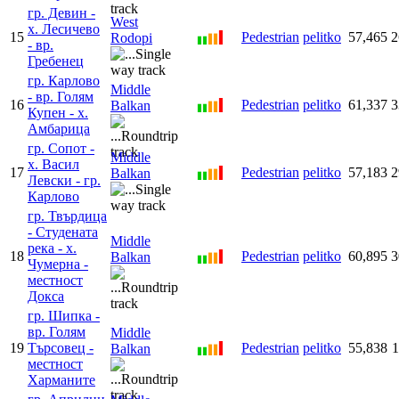
гр. Девин -
West
х. Лесичево
15
Pedestrian
pelitko
57,465
2
Rodopi
- вр.
Гребенец
гр. Карлово
Middle
- вр. Голям
16
Pedestrian
pelitko
61,337
3
Balkan
Купен - х.
Амбарица
гр. Сопот -
Middle
х. Васил
17
Pedestrian
pelitko
57,183
2
Balkan
Левски - гр.
Карлово
гр. Твърдица
- Студената
Middle
река - х.
18
Pedestrian
pelitko
60,895
3
Balkan
Чумерна -
местност
Докса
гр. Шипка -
вр. Голям
Middle
19
Търсовец -
Pedestrian
pelitko
55,838
1
Balkan
местност
Харманите