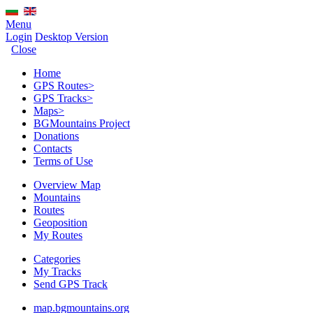
Menu
Login
Desktop Version
Close
Home
GPS Routes
>
GPS Tracks
>
Maps
>
BGMountains Project
Donations
Contacts
Terms of Use
Overview Map
Mountains
Routes
Geoposition
My Routes
Categories
My Tracks
Send GPS Track
map.bgmountains.org