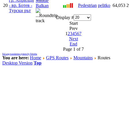
гр. Априлци
Middle
20
- вр. Ботев -
Pedestrian
pelitko
64,053
2
Balkan
Турски рът
Display #
Start
Prev
1
2
3
4
5
6
7
Next
End
Page 1 of 7
FaLang translation system by Faboba
You are here:
Home
GPS Routes
Mountains
Routes
Desktop Version
Top