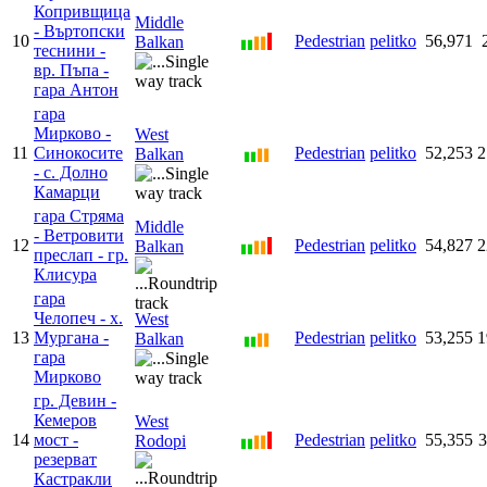
Копривщица
Middle
- Въртопски
10
Pedestrian
pelitko
56,971
Balkan
теснини -
вр. Пъпа -
гара Антон
гара
Мирково -
West
11
Синокосите
Pedestrian
pelitko
52,253
2
Balkan
- с. Долно
Камарци
гара Стряма
Middle
- Ветровити
12
Pedestrian
pelitko
54,827
2
Balkan
преслап - гр.
Клисура
гара
Челопеч - х.
West
13
Мургана -
Pedestrian
pelitko
53,255
1
Balkan
гара
Мирково
гр. Девин -
Кемеров
West
14
мост -
Pedestrian
pelitko
55,355
3
Rodopi
резерват
Кастракли