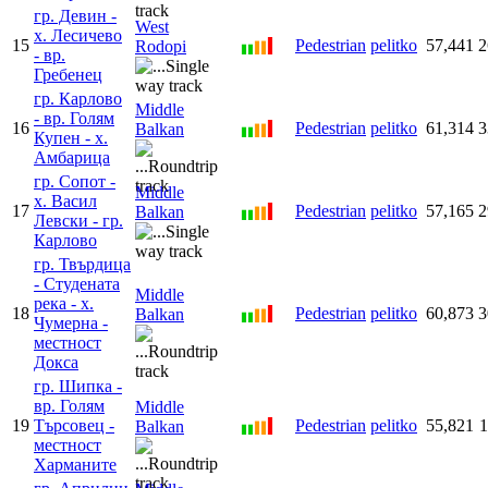
гр. Девин -
West
х. Лесичево
15
Pedestrian
pelitko
57,441
2
Rodopi
- вр.
Гребенец
гр. Карлово
Middle
- вр. Голям
16
Pedestrian
pelitko
61,314
3
Balkan
Купен - х.
Амбарица
гр. Сопот -
Middle
х. Васил
17
Pedestrian
pelitko
57,165
2
Balkan
Левски - гр.
Карлово
гр. Твърдица
- Студената
Middle
река - х.
18
Pedestrian
pelitko
60,873
3
Balkan
Чумерна -
местност
Докса
гр. Шипка -
вр. Голям
Middle
19
Търсовец -
Pedestrian
pelitko
55,821
1
Balkan
местност
Харманите