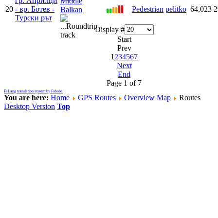
гр. Априлци
Middle
20
- вр. Ботев -
Pedestrian
pelitko
64,023
2
Balkan
Турски рът
Display #
Start
Prev
1
2
3
4
5
6
7
Next
End
Page 1 of 7
FaLang translation system by Faboba
You are here:
Home
GPS Routes
Overview Map
Routes
Desktop Version
Top