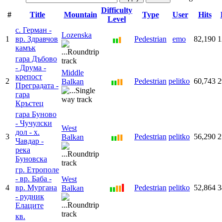
Difficulty
#
Title
Mountain
Type
User
Hits
Level
с. Герман -
Lozenska
1
вр. Здравчов
Pedestrian
emo
82,190
1
камък
гара Дъбово
- Друма -
Middle
крепост
2
Pedestrian
pelitko
60,743
2
Balkan
Преградата -
гара
Кръстец
гара Буново
- Чучулски
West
дол - х.
3
Pedestrian
pelitko
56,290
2
Balkan
Чавдар -
река
Буновска
гр. Етрополе
- вр. Баба -
West
4
вр. Мургана
Pedestrian
pelitko
52,864
3
Balkan
- рудник
Елаците
кв.