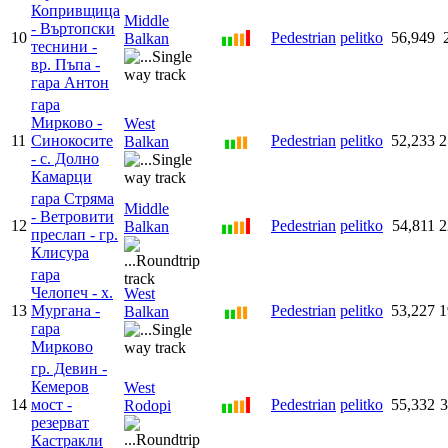
Копривщица
Middle
- Въртопски
10
Pedestrian
pelitko
56,949
Balkan
теснини -
вр. Пъпа -
гара Антон
гара
Мирково -
West
11
Синокосите
Pedestrian
pelitko
52,233
2
Balkan
- с. Долно
Камарци
гара Стряма
Middle
- Ветровити
12
Pedestrian
pelitko
54,811
2
Balkan
преслап - гр.
Клисура
гара
Челопеч - х.
West
13
Мургана -
Pedestrian
pelitko
53,227
1
Balkan
гара
Мирково
гр. Девин -
Кемеров
West
14
мост -
Pedestrian
pelitko
55,332
3
Rodopi
резерват
Кастракли