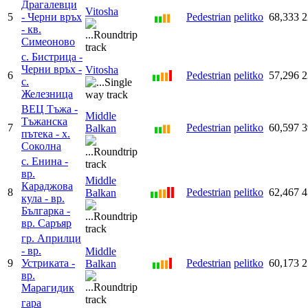
Драгалевци
Vitosha
5
- Черни връх
Pedestrian
pelitko
68,333
2
- кв.
Симеоново
с. Бистрица -
Черни връх -
Vitosha
6
Pedestrian
pelitko
57,296
2
с.
Железница
ВЕЦ Тъжа -
Middle
Тъжанска
7
Pedestrian
pelitko
60,597
3
Balkan
пътека - х.
Соколна
с. Енина -
вр.
Middle
Караджова
8
Pedestrian
pelitko
62,467
4
Balkan
кула - вр.
Българка -
вр. Саръяр
гр. Априлци
- вр.
Middle
9
Устриката -
Pedestrian
pelitko
60,173
2
Balkan
вр.
Марагидик
гара