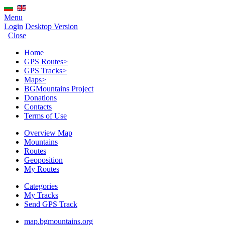
Menu
Login
Desktop Version
Close
Home
GPS Routes
>
GPS Tracks
>
Maps
>
BGMountains Project
Donations
Contacts
Terms of Use
Overview Map
Mountains
Routes
Geoposition
My Routes
Categories
My Tracks
Send GPS Track
map.bgmountains.org