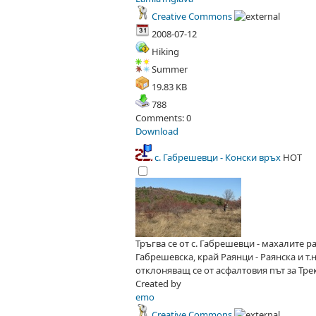
Creative Commons
2008-07-12
Hiking
Summer
19.83 KB
788
Comments: 0
Download
с. Габрешевци - Конски връх
HOT
Тръгва се от с. Габрешевци - махалите 
Габрешевска, край Раянци - Раянска и т.
отклоняващ се от асфалтовия път за Трекл
Created by
emo
Creative Commons