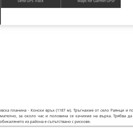
Send GPS Track
Maps for Garmin GPSr
вска планина - Конски връх (1187 м). Тръгнахме от село Раянци и п
имателно, за около час и половина се качихме на върха. Трябва да
 обикалянето из района е съпътствано с рискове.