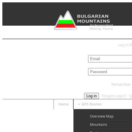
Log in
R
L
Remember
Forgot Login?
S
Log in
Home
GPS Routes
Overview Map
Mountains