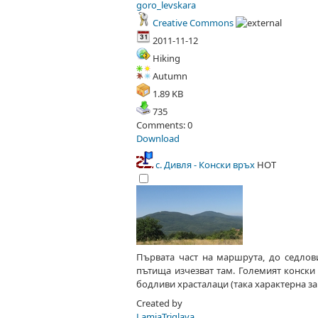
goro_levskara
Creative Commons
2011-11-12
Hiking
Autumn
1.89 KB
735
Comments: 0
Download
с. Дивля - Конски връх
HOT
Първата част на маршрута, до седлови
пътища изчезват там. Големият конски
бодливи храсталаци (така характерна за
Created by
LamiaTriglava