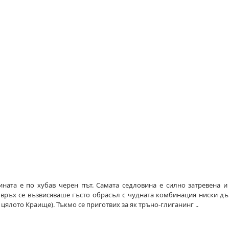
ната е по хубав черен път. Самата седловина е силно затревена и
 връх се възвисяваше гъсто обрасъл с чудната комбинация ниски дъ
 цялото Краище). Тъкмо се приготвих за як тръно-глиганинг ..