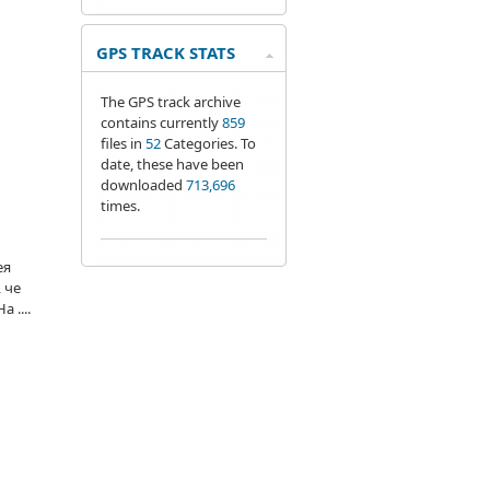
GPS TRACK STATS
The GPS track archive
contains currently
859
files in
52
Categories. To
date, these have been
downloaded
713,696
times.
ея
 че
 ....