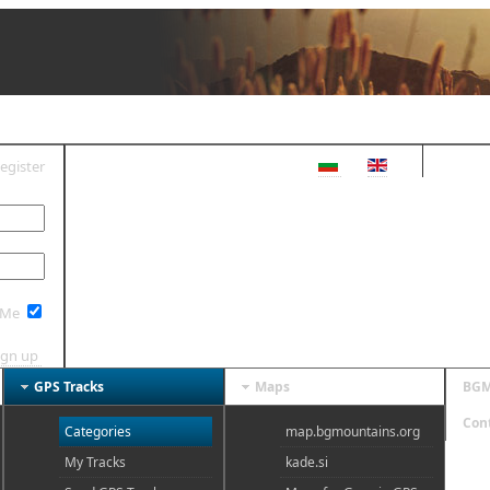
egister
OG IN
 Me
ign up
GPS Tracks
Maps
BGM
Con
Categories
map.bgmountains.org
My Tracks
kade.si