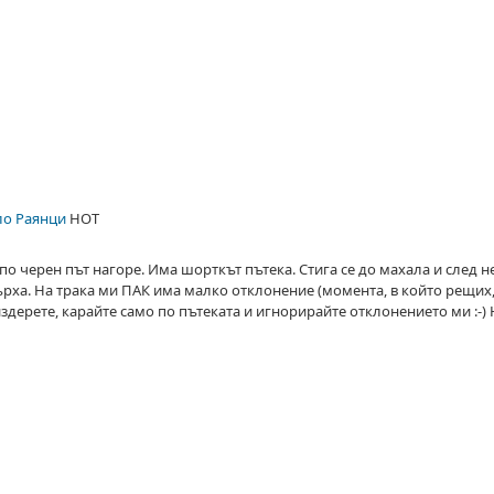
ело Раянци
HOT
е по черен път нагоре. Има шорткът пътека. Стига се до махала и след н
ърха. На трака ми ПАК има малко отклонение (момента, в който рещих,
 издерете, карайте само по пътеката и игнорирайте отклонението ми :-) На