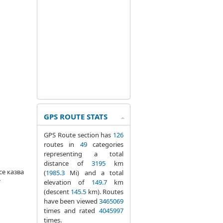
GPS ROUTE STATS
GPS Route section has
126
routes in
49
categories
representing a total
distance of
3195
km
се казва
(
1985.3
Mi) and a total
т
elevation of
149.7
km
(descent
145.5
km). Routes
have been viewed
3465069
times and rated
4045997
times.