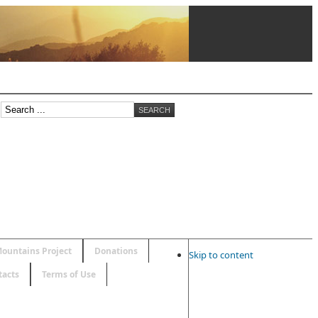
ountains Project
Donations
Skip to content
tacts
Terms of Use