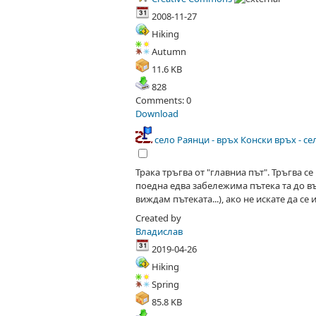
2008-11-27
Hiking
Autumn
11.6 KB
828
Comments: 0
Download
село Раянци - връх Конски връх - с
Трака тръгва от "главниа път". Тръгва с
поедна едва забележима пътека та до в
виждам пътеката...), ако не искате да се
Created by
Владислав
2019-04-26
Hiking
Spring
85.8 KB