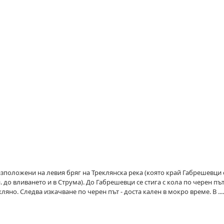
разположени на левия бряг на Треклянска река (която край Габрешевци 
н. до вливането и в Струма). До Габрешевци се стига с кола по черен пъ
яно. Следва изкачване по черен път - доста кален в мокро време. В ....