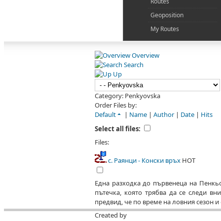
Routes
Geoposition
My Routes
Overview
Search
Up
Category: Penkyovska
Order Files by:
Default
|
Name
|
Author
|
Date
|
Hits
Select all files:
Files:
с. Раянци - Конски връх
HOT
Една разходка до първенеца на Пенкьо
пътечка, която трябва да се следи вн
предвид, че по време на ловния сезон и
Created by