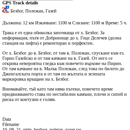
GPS Track details
Безбог, Полежан, Газей
Дължина: 12 км Изкачване: 1100 м Слизане: 1100 м Време: 5 ч.
Трака е от една обиколка започваща от х. Безбог. За
информация, пътя от Добринище до х. Гоце Делечев (долна
станция на лифта) е ремонтиран и перфектен.
От х. Безбог до в. Безбог, от там в. Полежан, спускане към ез.
Горно Газейско и от там качване на в. Газей. От него се
открива невероятна гледка към повечето върхове на Пирин.
От там качване на в. Малък Полежан, след това по билото до
Дженгалската порта и от там по жълтата и зелената
маркировка връщане на х. Безбог.
Внимавайте, тъй като там няма пътеки, повечето време
придвижването става по нестабилни камъни, плочи и сипей и
риска от контузии е голям.
Data
Filename
10_08_21_pirin_bezbog_polejan_gazei.rar