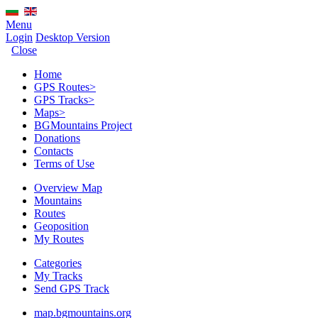
Menu
Login
Desktop Version
Close
Home
GPS Routes
>
GPS Tracks
>
Maps
>
BGMountains Project
Donations
Contacts
Terms of Use
Overview Map
Mountains
Routes
Geoposition
My Routes
Categories
My Tracks
Send GPS Track
map.bgmountains.org