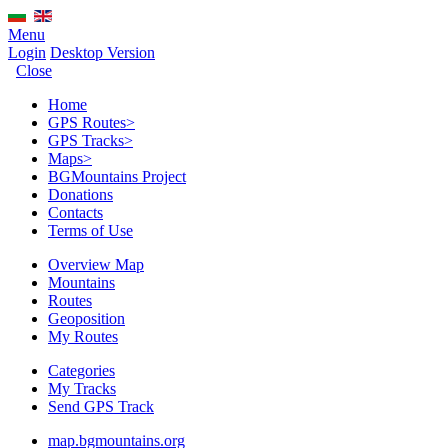
Menu
Login
Desktop Version
Close
Home
GPS Routes
>
GPS Tracks
>
Maps
>
BGMountains Project
Donations
Contacts
Terms of Use
Overview Map
Mountains
Routes
Geoposition
My Routes
Categories
My Tracks
Send GPS Track
map.bgmountains.org