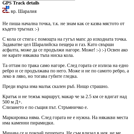
GPS Track details
вр. Шаралия
Не пиша начална точка, т.к. не знам как се казва мястото от
където тръгнах :-)
С кола се стига с помощта на гугъл мапс до изходната точка.
Задаватве цел Шаралийска пещера и газ. Като свърши
асфалта, може да се продължи нагоре. Може! :-) :-) Освен ако
не карате някаква тъпа ниска кола.
Та оттам по трака само нагоре. След гората се излиза на едно
ребро и се продължава по него. Може и не по самото ребро, а
леко в ляво, но тогава губите гледка.
Преди върха има малък скален ръб. Нищо страшно.
Кратък и не тежък маршрут, макар че за 2.5 км се вдигат над
500 м Д+.
Слизането е по същия път. Стръмничко е.
Маркировка няма. След гората не е нужна. На някакви места
има каменни пирамидки.
Минава се и покрай пещерата. Не съм влизал в нея, не ме