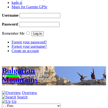
kade.si
Maps for Garmin GPSr
Username
Password
Remember Me
Forgot your password?
Forgot your username?
Create an account
Bulgarian
Mountains
Overview
Search
Up