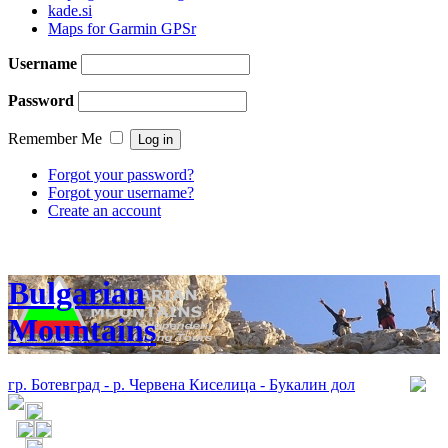
kade.si
Maps for Garmin GPSr
Username
Password
Remember Me
Forgot your password?
Forgot your username?
Create an account
Bulgarian
Mountains
гр. Ботевград - р. Червена Киселица - Букалин дол