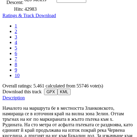
Descent:
Hits:
42983
Ratings & Track Download
1
2
3
4
5
6
7
8
9
10
Overall ratings: 5.461 calculated from 55746 vote(s)
Download this track
GPX
KML
Description
Началото на маршрута бе в местността Зланковското,
намираща се в източния край на вилна зона Зелин. Оттам
тръгнах на юг по маркираната в жълто пътека към х.
Рудината. На сто метра от асфалта пътеката се раздвоява, като
единият й край продължава на изток покрай река Червена
киселица, а другият на юг към Букалин дол. За изкачване към