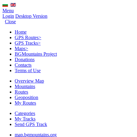
Menu
Login
Desktop Version
Close
Home
GPS Routes
>
GPS Tracks
>
Maps
>
BGMountains Project
Donations
Contacts
Terms of Use
Overview Map
Mountains
Routes
Geoposition
My Routes
Categories
My Tracks
Send GPS Track
map.bgmountains.org