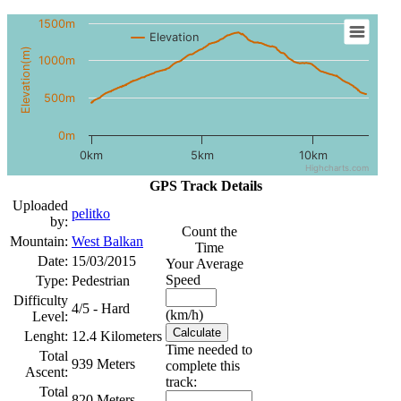
1500m
Elevation
Elevation(m)
1000m
500m
0m
0km
5km
10km
Highcharts.com
GPS Track Details
Uploaded
pelitko
by:
Count the
Mountain:
West Balkan
Time
Date:
15/03/2015
Your Average
Speed
Type:
Pedestrian
Difficulty
4/5 - Hard
(km/h)
Level:
Lenght:
12.4 Kilometers
Time needed to
Total
939 Meters
complete this
Ascent:
track:
Total
820 Meters