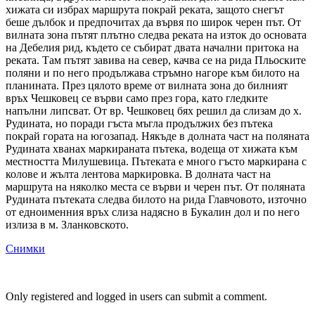
хижата си избрах маршрута покрай реката, защото снегът
беше дълбок и предпочитах да вървя по широк черен път. От
вилната зона пътят плътно следва реката на изток до основата
на Дебелия рид, където се събират двата начални притока на
реката. Там пътят завива на север, качва се на рида Пльоските
поляни и по него продължава стръмно нагоре към билото на
планината. През цялото време от вилната зона до билният
връх Чешковец се върви само през гора, като гледките
напълни липсват. От вр. Чешковец бях решил да слизам до х.
Рудината, но поради гъста мъгла продължих без пътека
покрай гората на югозапад. Някъде в долната част на поляната
Рудината хванах маркираната пътека, водеща от хижата към
местността Милушевица. Пътеката е много гъсто маркирана с
колове и жълта лентова маркировка. В долната част на
маршрута на няколко места се върви и черен път. От поляната
Рудината пътеката следва билото на рида Главчовото, източно
от едноименния връх слиза надясно в Букалин дол и по него
излиза в м. Зланковското.
Снимки
Only registered and logged in users can submit a comment.